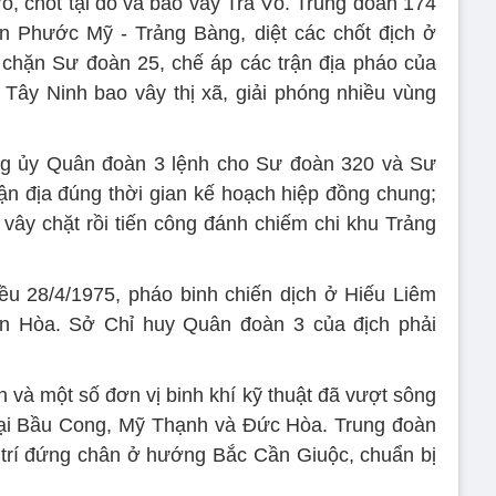
õ, chốt tại đó và bao vây Trà Võ. Trung đoàn 174
n Phước Mỹ - Trảng Bàng, diệt các chốt địch ở
chặn Sư đoàn 25, chế áp các trận địa pháo của
 Tây Ninh bao vây thị xã, giải phóng nhiều vùng
g ủy Quân đoàn 3 lệnh cho Sư đoàn 320 và Sư
ận địa đúng thời gian kế hoạch hiệp đồng chung;
vây chặt rồi tiến công đánh chiếm chi khu Trảng
u 28/4/1975, pháo binh chiến dịch ở Hiếu Liêm
iên Hòa. Sở Chỉ huy Quân đoàn 3 của địch phải
 và một số đơn vị binh khí kỹ thuật đã vượt sông
 tại Bầu Cong, Mỹ Thạnh và Đức Hòa. Trung đoàn
 trí đứng chân ở hướng Bắc Cần Giuộc, chuẩn bị