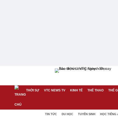
THỜI SỰ
VTC NEWS TV
KINH TẾ
THỂ THAO
THẾ G
TIN TỨC
DU HỌC
TUYỂN SINH
HỌC TIẾNG