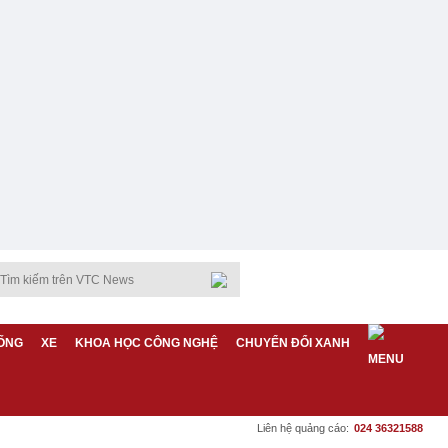
ỐNG
XE
KHOA HỌC CÔNG NGHỆ
CHUYỂN ĐỔI XANH
Liên hệ quảng cáo:
024 36321588