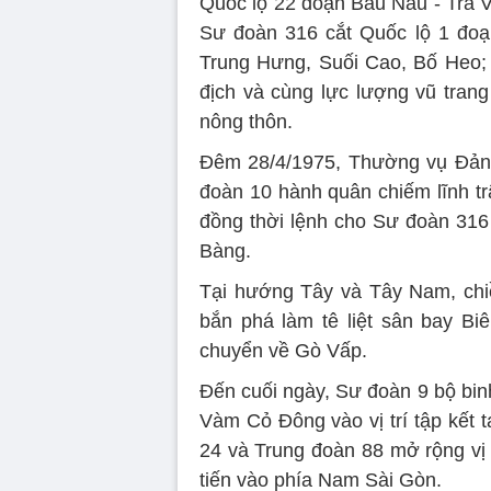
Quốc lộ 22 đoạn Bầu Nâu - Trà V
Sư đoàn 316 cắt Quốc lộ 1 đoạ
Trung Hưng, Suối Cao, Bố Heo; 
địch và cùng lực lượng vũ trang
nông thôn.
Đêm 28/4/1975, Thường vụ Đản
đoàn 10 hành quân chiếm lĩnh tr
đồng thời lệnh cho Sư đoàn 316 
Bàng.
Tại hướng Tây và Tây Nam, chiề
bắn phá làm tê liệt sân bay B
chuyển về Gò Vấp.
Đến cuối ngày, Sư đoàn 9 bộ binh
Vàm Cỏ Đông vào vị trí tập kết
24 và Trung đoàn 88 mở rộng vị
tiến vào phía Nam Sài Gòn.