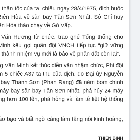
 thần tốc của ta, chiều ngày 28/4/1975, địch buộc
 Biên Hòa về sân bay Tân Sơn Nhất. Sở Chỉ huy
ên Hòa tháo chạy về Gò Vấp.
ần Văn Hương từ chức, trao ghế Tổng thống cho
nh kêu gọi quân đội VNCH tiếp tục “giữ vững
 thành nhiệm vụ mới là bảo vệ phần đất còn lại”.
 Văn Minh kết thúc diễn văn nhậm chức, Phi đội
 5 chiếc A37 ta thu của địch, do Đại úy Nguyễn
 bay Thành Sơn (Phan Rang) đã ném bom chính
máy bay sân bay Tân Sơn Nhất, phá hủy 24 máy
ơng hơn 100 tên, phá hỏng và làm tê liệt hệ thống
áo bạo và bất ngờ càng làm tăng nỗi kinh hoàng,
THIÊN BÌNH