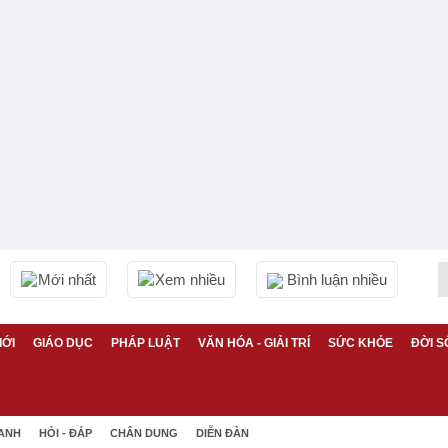
Mới nhất
Xem nhiều
Bình luận nhiều
IỚI
GIÁO DỤC
PHÁP LUẬT
VĂN HÓA - GIẢI TRÍ
SỨC KHỎE
ĐỜI S
 ANH
HỎI - ĐÁP
CHÂN DUNG
DIỄN ĐÀN