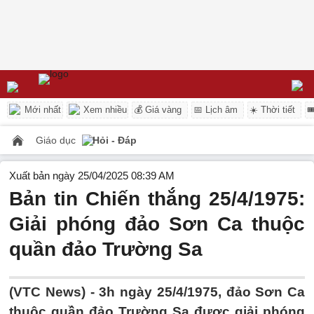
Mới nhất
Xem nhiều
💰 Giá vàng
📅 Lịch âm
☀️ Thời tiết

Giáo dục
Hỏi - Đáp
Xuất bản ngày 25/04/2025 08:39 AM
Bản tin Chiến thắng 25/4/1975:
Giải phóng đảo Sơn Ca thuộc
quần đảo Trường Sa
(VTC News) -
3h ngày 25/4/1975, đảo Sơn Ca
thuộc quần đảo Trường Sa được giải phóng