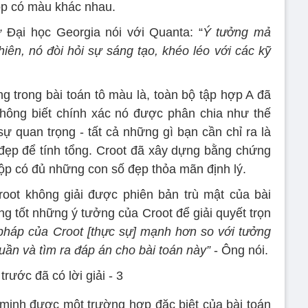
ộp có màu khác nhau.
ừ Đại học Georgia nói với Quanta: “
Ý tưởng mả
hiên, nó đòi hỏi sự sáng tạo, khéo léo với các kỹ
ng trong bài toán tô màu là, toàn bộ tập hợp A đã
hông biết chính xác nó được phân chia như thế
ự quan trọng - tất cả những gì bạn cần chỉ ra là
đẹp để tính tổng. Croot đã xây dựng bằng chứng
 hộp có đủ những con số đẹp thỏa mãn định lý.
ot không giải được phiên bản trù mật của bài
ng tốt những ý tưởng của Croot để giải quyết trọn
pháp của Croot [thực sự] mạnh hơn so với tưởng
 tuần và tìm ra đáp án cho bài toán này”
- Ông nói.
minh được một trường hợp đặc biệt của bài toán