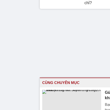
chỉ?
CÙNG CHUYÊN MỤC
Gi
kh
Bạn
trư