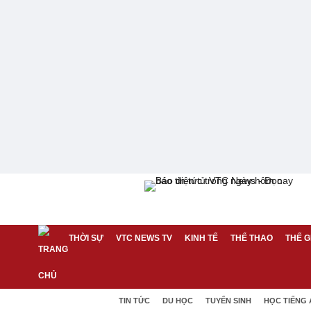
THỜI SỰ
VTC NEWS TV
KINH TẾ
THỂ THAO
THẾ G
TIN TỨC
DU HỌC
TUYỂN SINH
HỌC TIẾNG