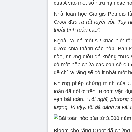
của A vào một số hữu hạn các h
Nhà toán học Giorgis Petridis t
Croot đưa ra rất tuyệt vời. Tuy n
thuật tính toán cao”.
Ngoài ra, có một sự khác biệt rằ
được chia thành các hộp. Bạn k
nào, nhưng điều đó không thực s
có một hộp chứa các con số đủ 
để chỉ ra rằng sẽ có ít nhất một
Nhưng phép chứng minh của Cro
toán đã nói ở trên. Bloom vận dụ
vẹn bài toán.
“Tôi nghĩ, phương 
tượng. Vì vậy, tôi đã dành ra vài
Bloom cho rằng Croot đã chứng 