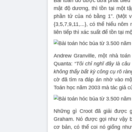
Bài toán đó được đưa phát biểu 
mật độ dương, thì tồn tại một 
phần tử của nó bằng 1”. (Một 
{3,5,7,9,11,...}, có thể hiểu nôm
liên tiếp thì xác suất để tồn tại m
Andrew Granville, một nhà toán 
Quanta:
“Tôi chỉ nghĩ đây là câu
không thấy bất kỳ công cụ rõ ràng
cờ đã tìm ra đáp án nhờ vào một
Toán học năm 2003 mà tác giả củ
Những gì Croot đã giải được g
Graham. Nó được gọi như vậy bởi
cơ bản, có thể coi nó giống như