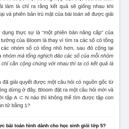
i làm là chỉ ra rằng kết quả sẽ giống nhau khi
i và phiên bản trù mật của bài toán sẽ được giải
ụng thực sự là “một phiên bản nâng cấp” của
tưởng của Bloom là thay vì tìm ra các số có tổng
a các nhóm số có tổng nhỏ hơn, sau đó cộng lại
ba nhóm mà tổng nghịch đảo các số của mỗi nhóm
chỉ cần cộng chúng với nhau thì ta có kết quả là
đã giải quyết được một câu hỏi có nguồn gốc từ
hông dừng ở đây, Bloom đặt ra một câu hỏi mới và
với tập A ⊂ N nào thì không thể tìm được tập con
ần tử bằng 1?
ợc bài toán hình dành cho học sinh giỏi lớp 5?