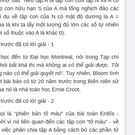
như sau “Nếu tập A là tập con của tập N và A có
tập con hữu hạn S của A mà tổng nghịch đảo các
ví dụ về tập con của N có mật độ dương là A =
 na là khi ta lấy một lượng đủ lớn các số tự nhiên
ột số thuộc vào A là khác 0).
học đến từ Đại học Montreal, nói trong Tạp chí
 hỏi bất khả thi mà không ai có thể giải được. Tôi
 nào có thể giải quyết nó”
. Tuy nhiên, Bloom tình
 bài báo có từ 20 năm trước trong Biên niên sử
a nó là nhà toán học Ernie Croot.
ọi là “phiên bản tô màu” của bài toán Erdős -
 vì nó liên quan đến các tập con “tô màu” - về
 việc phân chia tập A bằng cách bỏ các phần tử