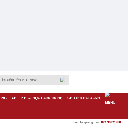
ỐNG
XE
KHOA HỌC CÔNG NGHỆ
CHUYỂN ĐỔI XANH
Liên hệ quảng cáo:
024 36321588