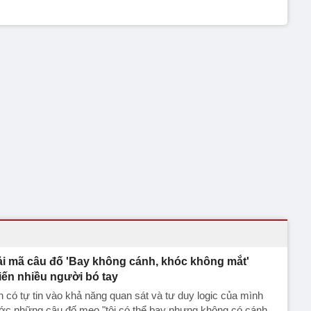
ải mã câu đố 'Bay không cánh, khóc không mắt'
iến nhiều người bó tay
 có tự tin vào khả năng quan sát và tư duy logic của mình
ớc những câu đố mẹo "tôi có thể bay nhưng không có cánh,