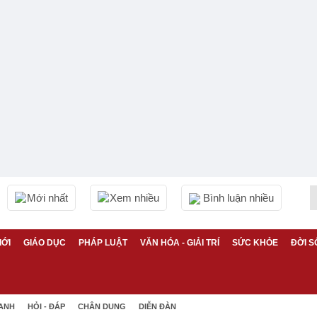
Mới nhất
Xem nhiều
Bình luận nhiều
IỚI
GIÁO DỤC
PHÁP LUẬT
VĂN HÓA - GIẢI TRÍ
SỨC KHỎE
ĐỜI S
 ANH
HỎI - ĐÁP
CHÂN DUNG
DIỄN ĐÀN