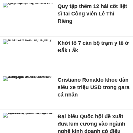
Quy tập thêm 12 hài cốt liệt
sĩ tại Công viên Lê Thị
Riêng
Khởi tố 7 cán bộ trạm y tế ở
Đắk Lắk
Cristiano Ronaldo khoe dàn
siêu xe triệu USD trong gara
cá nhân
Đại biểu Quốc hội đề xuất
đưa kim cương vào ngành
nghề kinh doanh có điều