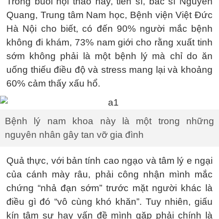
Trong buổi hội thảo này, tiến sĩ, bác sĩ Nguyễn
Quang, Trung tâm Nam học, Bệnh viện Việt Đức
Hà Nội cho biết, có đến 90% người mắc bệnh
không đi khám, 73% nam giới cho rằng xuất tinh
sớm không phải là một bệnh lý mà chỉ do ăn
uống thiếu điều độ và stress mang lại và khoảng
60% cảm thấy xấu hổ.
Bệnh lý nam khoa này là một trong những
nguyên nhân gây tan vỡ gia đình
Quả thực, với bản tính cao ngạo và tâm lý e ngại
của cánh mày râu, phải công nhận mình mắc
chứng “nhả đạn sớm” trước mặt người khác là
điều gì đó “vô cùng khó khăn”. Tuy nhiên, giấu
kín tâm sự hay vấn đề mình gặp phải chính là