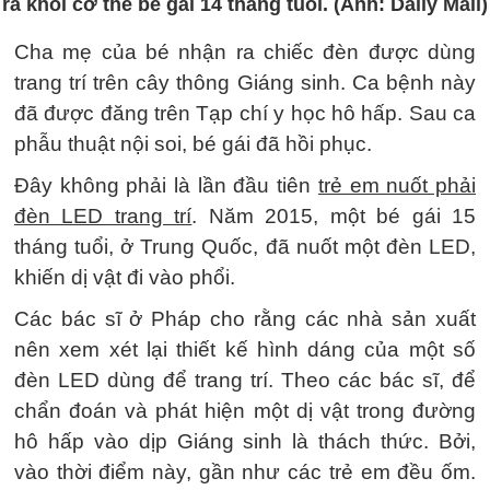
ra khỏi cơ thể bé gái 14 tháng tuổi. (Ảnh: Daily Mail)
Cha mẹ của bé nhận ra chiếc đèn được dùng
trang trí trên cây thông Giáng sinh. Ca bệnh này
đã được đăng trên Tạp chí y học hô hấp. Sau ca
phẫu thuật nội soi, bé gái đã hồi phục.
Đây không phải là lần đầu tiên
trẻ em nuốt phải
đèn LED trang trí
. Năm 2015, một bé gái 15
tháng tuổi, ở Trung Quốc, đã nuốt một đèn LED,
khiến dị vật đi vào phổi.
Các bác sĩ ở Pháp cho rằng các nhà sản xuất
nên xem xét lại thiết kế hình dáng của một số
đèn LED dùng để trang trí. Theo các bác sĩ, để
chẩn đoán và phát hiện một dị vật trong đường
hô hấp vào dịp Giáng sinh là thách thức. Bởi,
vào thời điểm này, gần như các trẻ em đều ốm.