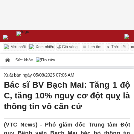
Mới nhất
Xem nhiều
💰 Giá vàng
📅 Lịch âm
☀️ Thời tiết

Sức khỏe
Tin tức
Xuất bản ngày 05/08/2025 07:06 AM
Bác sĩ BV Bạch Mai: Tăng 1 độ
C, tăng 10% nguy cơ đột quỵ là
thông tin vô căn cứ
(VTC News) -
Phó giám đốc Trung tâm Đột
quỵ Bệnh viện Bạch Mai bác bỏ thông tin