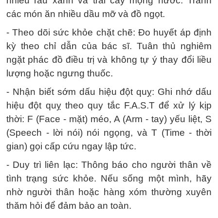
nhiều rau xanh và trái cây mọng nước. Tránh
các món ăn nhiều dầu mỡ và đồ ngọt.
- Theo dõi sức khỏe chặt chẽ: Đo huyết áp định
kỳ theo chỉ dẫn của bác sĩ. Tuân thủ nghiêm
ngặt phác đồ điều trị và không tự ý thay đổi liều
lượng hoặc ngưng thuốc.
- Nhận biết sớm dấu hiệu đột quỵ: Ghi nhớ dấu
hiệu đột quỵ theo quy tắc F.A.S.T để xử lý kịp
thời: F (Face - mặt) méo, A (Arm - tay) yếu liệt, S
(Speech - lời nói) nói ngọng, và T (Time - thời
gian) gọi cấp cứu ngay lập tức.
- Duy trì liên lạc: Thông báo cho người thân về
tình trạng sức khỏe. Nếu sống một mình, hãy
nhờ người thân hoặc hàng xóm thường xuyên
thăm hỏi để đảm bảo an toàn.