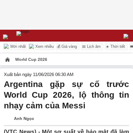
Mới nhất
Xem nhiều
💰 Giá vàng
📅 Lịch âm
☀️ Thời tiết

World Cup 2026
Xuất bản ngày 11/06/2026 06:30 AM
Argentina gặp sự cố trước
World Cup 2026, lộ thông tin
nhạy cảm của Messi
Anh Ngọc
(VTC News) -
Một sơ suất về bảo mật đã làm