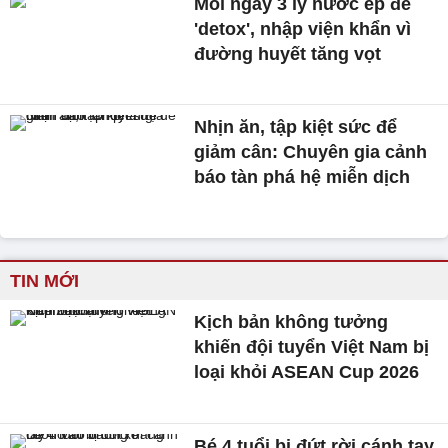
Mỗi ngày 3 ly nước ép để
'detox', nhập viện khẩn vì
đường huyết tăng vọt
Nhịn ăn, tập kiệt sức để
giảm cân: Chuyên gia cảnh
báo tàn phá hệ miễn dịch
TIN MỚI
Kịch bản không tưởng
khiến đội tuyển Việt Nam bị
loại khỏi ASEAN Cup 2026
Bé 4 tuổi bị đứt rời cánh tay