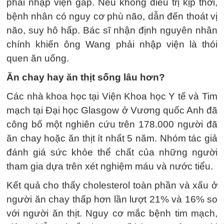
phải nhập viện gấp. Nếu không điều trị kịp thời,
bệnh nhân có nguy cơ phù não, dẫn đến thoát vị
não, suy hô hấp. Bác sĩ nhận định nguyên nhân
chính khiến ông Wang phải nhập viện là thói
quen ăn uống.
Ăn chay hay ăn thịt sống lâu hơn?
Các nhà khoa học tại Viện Khoa học Y tế và Tim
mạch tại Đại học Glasgow ở Vương quốc Anh đã
công bố một nghiên cứu trên 178.000 người đã
ăn chay hoặc ăn thịt ít nhất 5 năm. Nhóm tác giả
đánh giá sức khỏe thể chất của những người
tham gia dựa trên xét nghiệm máu và nước tiểu.
Kết quả cho thấy cholesterol toàn phần và xấu ở
người ăn chay thấp hơn lần lượt 21% và 16% so
với người ăn thịt. Nguy cơ mắc bệnh tim mạch,