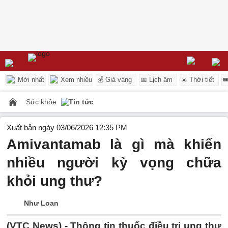
Mới nhất
Xem nhiều
💰 Giá vàng
📅 Lịch âm
☀️ Thời tiết

Sức khỏe
Tin tức
Xuất bản ngày 03/06/2026 12:35 PM
Amivantamab là gì mà khiến
nhiều người kỳ vọng chữa
khỏi ung thư?
Như Loan
(VTC News) -
Thông tin thuốc điều trị ung thư