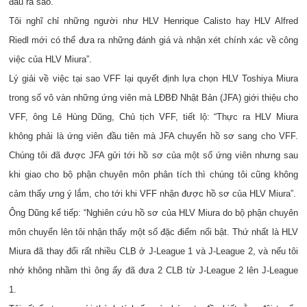
đấu ra sao.
Tôi nghĩ chỉ những người như HLV Henrique Calisto hay HLV Alfred
Riedl mới có thể đưa ra những đánh giá và nhận xét chính xác về công
việc của HLV Miura”.
Lý giải về việc tại sao VFF lại quyết định lựa chọn HLV Toshiya Miura
trong số vô vàn những ứng viên mà LĐBĐ Nhật Bản (JFA) giới thiệu cho
VFF, ông Lê Hùng Dũng, Chủ tịch VFF, tiết lộ: “Thực ra HLV Miura
không phải là ứng viên đầu tiên mà JFA chuyển hồ sơ sang cho VFF.
Chúng tôi đã được JFA gửi tới hồ sơ của một số ứng viên nhưng sau
khi giao cho bộ phận chuyên môn phân tích thì chúng tôi cũng không
cảm thấy ưng ý lắm, cho tới khi VFF nhận được hồ sơ của HLV Miura”.
Ông Dũng kể tiếp: “Nghiên cứu hồ sơ của HLV Miura do bộ phận chuyên
môn chuyển lên tôi nhận thấy một số đặc điểm nổi bật. Thứ nhất là HLV
Miura đã thay đổi rất nhiều CLB ở J-League 1 và J-League 2, và nếu tôi
nhớ không nhầm thì ông ấy đã đưa 2 CLB từ J-League 2 lên J-League
1.