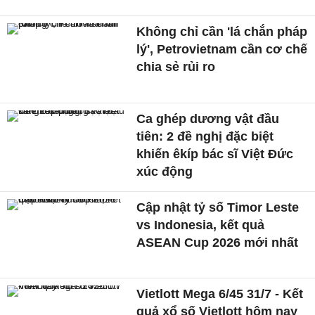
Không chỉ cần 'lá chắn pháp
lý', Petrovietnam cần cơ chế
chia sẻ rủi ro
Ca ghép dương vật đầu
tiên: 2 đề nghị đặc biệt
khiến êkíp bác sĩ Việt Đức
xúc động
Cập nhật tỷ số Timor Leste
vs Indonesia, kết quả
ASEAN Cup 2026 mới nhất
Vietlott Mega 6/45 31/7 - Kết
quả xổ số Vietlott hôm nay