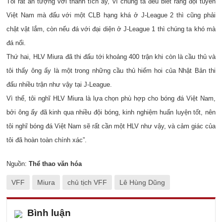
Tôi rất ấn tượng với thành tích ấy, vì chúng ta đều biết rằng đội tuyển
Việt Nam mà đấu với một CLB hạng khá ở J-League 2 thì cũng phải
chật vật lắm, còn nếu đá với đại diện ở J-League 1 thì chúng ta khó mà
đá nổi.
Thứ hai, HLV Miura đã thi đấu tới khoảng 400 trận khi còn là cầu thủ và
tôi thấy ông ấy là một trong những cầu thủ hiếm hoi của Nhật Bản thi
đấu nhiều trận như vậy tại J-League.
Vì thế, tôi nghĩ HLV Miura là lựa chọn phù hợp cho bóng đá Việt Nam,
bởi ông ấy đã kinh qua nhiều đội bóng, kinh nghiệm huấn luyện tốt, nên
tôi nghĩ bóng đá Việt Nam sẽ rất cần một HLV như vậy, và cảm giác của
tôi đã hoàn toàn chính xác”.
Nguồn:
Thể thao văn hóa
VFF
Miura
chủ tịch VFF
Lê Hùng Dũng
Bình luận