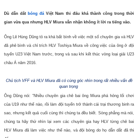
Dù dẫn dắt
bóng đá
Việt Nam thi đấu khá thành công trong thời
gian vừa qua nhưng HLV Miura vẫn nhận không ít lời ra tiếng vào.
Ông Lê Hùng Dũng tỏ ra khá bất bình về việc một số chuyên gia và HLV
đã phê bình và chỉ trích HLV Toshiya Miura về công việc của ông ở đội
tuyển U23 Việt Nam trước, trong và sau khi kết thúc vòng loại giải U23
châu Á năm 2016.
Chủ tịch VFF và HLV Miura đã có cùng góc nhìn trong rất nhiều vấn đề
quan trọng
Ông Dũng nói: “Nhiều chuyên gia chê bai ông Miura phá hỏng lối chơi
của U19 như thế nào, rồi làm đội tuyển trở thành cái trại thương binh ra
sao, nhưng kết quả cuối cùng thì chúng ta đều biết. Sòng phẳng mà nói,
chúng ta hãy thử nhìn lại xem các chuyên gia hay HLV từng chê bai
HLV Miura đã làm việc như thế nào, và đội bóng do họ dẫn dắt đã thi