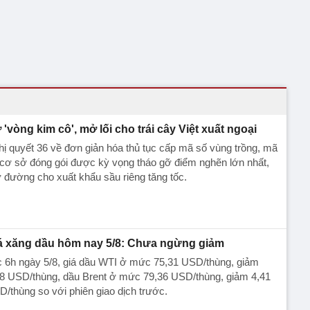
 'vòng kim cô', mở lối cho trái cây Việt xuất ngoại
ị quyết 36 về đơn giản hóa thủ tục cấp mã số vùng trồng, mã
cơ sở đóng gói được kỳ vọng tháo gỡ điểm nghẽn lớn nhất,
đường cho xuất khẩu sầu riêng tăng tốc.
á xăng dầu hôm nay 5/8: Chưa ngừng giảm
c 6h ngày 5/8, giá dầu WTI ở mức 75,31 USD/thùng, giảm
28 USD/thùng, dầu Brent ở mức 79,36 USD/thùng, giảm 4,41
/thùng so với phiên giao dịch trước.