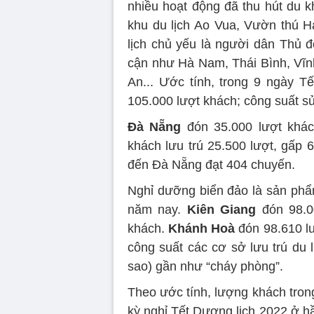
nhiều hoạt động đã thu hút du k
khu du lịch Ao Vua, Vườn thú Hà
lịch chủ yếu là người dân Thủ đ
cận như Hà Nam, Thái Bình, Vĩn
An... Ước tính, trong 9 ngày 
105.000 lượt khách; công suất s
Đà Nẵng
đón 35.000 lượt khác
khách lưu trú 25.500 lượt, gấp 6
đến Đà Nẵng đạt 404 chuyến.
Nghỉ dưỡng biển đảo là sản phẩm 
năm nay.
Kiên Giang
đón 98.00
khách.
Khánh Hoà
đón 98.610 lư
công suất các cơ sở lưu trú du 
sao) gần như “cháy phòng”.
Theo ước tính, lượng khách tron
kỳ nghỉ Tết Dương lịch 2022 ở hầ