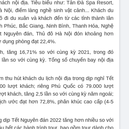
hách nội địa. Tiêu biểu như: Tản Đà Spa Resort,
 Nội, điểm làng nghề sinh vật cảnh... Khách du
ô đi du xuân và khách đến từ các tỉnh thành lân
h Phúc, Bắc Giang, Ninh Bình, Thanh Hóa, Nghệ
Tết Nguyên đán, Thủ đô Hà Nội đón khoảng hơn
ử dụng phòng đạt 22,4%.
h, tăng 16,71% so với cùng kỳ 2021, trong đó
 lần so với cùng kỳ. Tổng số chuyến bay nội địa
thu hút khách du lịch nội địa trong dịp nghỉ Tết
0 lượt khách; riêng Phú Quốc có 79.000 lượt
ợt khách, tăng 2,5 lần so với cùng kỳ năm ngoái;
lịch ước đạt hơn 72,8%, phân khúc cao cấp (4-5
g dịp Tết Nguyên đán 2022 tăng hơn nhiều so với
u hết các hành trình tour, bao gồm tour dành cho