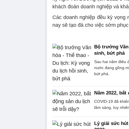
khách đoàn doanh nghiệp và khách
Các doanh nghiệp đều kỳ vọng n
nay sẽ tạo đà cho việc sớm phục
Bộ trưởng Văn h
sinh, bứt phá
Sau hai năm điêu đ
nước đang gồng mì
bứt phá.
Năm 2022, bất đ
COVID-19 đã khiến t
lâm sàng, tuy nhi
Lý giải sức hú