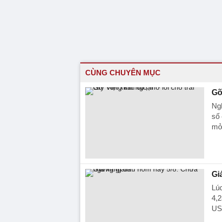
CÙNG CHUYÊN MỤC
Gỡ
Ngh
số 
mở 
Gi
Lú
4,
USD