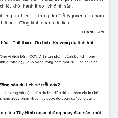
 lẻ, khởi hành theo lịch định sẵn.
hững tín hiệu tốt trong dịp Tết Nguyên đán năm
 hồi hoạt động kinh doanh du lịch.
THÀNH LÂM
óa - Thể thao - Du lịch: Kỳ vọng du lịch hồi
ứng vì dịch bệnh COVID-19 tàn phá, ngành Du lịch trong
nh gượng dậy và kỳ vọng trong năm mới 2022 sẽ hồi sinh,
ộng sản du lịch sẽ trỗi dậy?
hị trường bất động sản du lịch điêu đứng, thậm chí là chết
ên, năm 2022 phân khúc này được dự đoán sẽ “sống dậy”.
t du lịch Tây Ninh ngay những ngày đầu năm mới