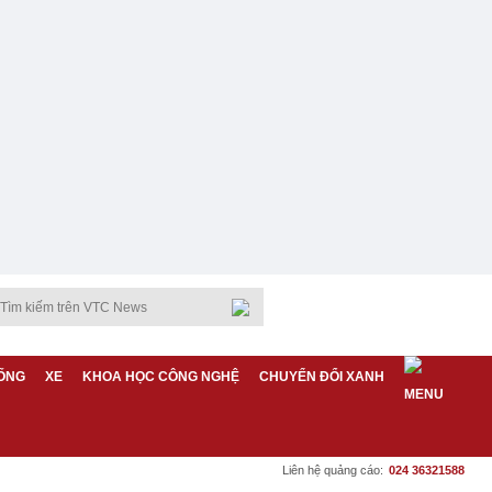
ỐNG
XE
KHOA HỌC CÔNG NGHỆ
CHUYỂN ĐỔI XANH
Liên hệ quảng cáo:
024 36321588