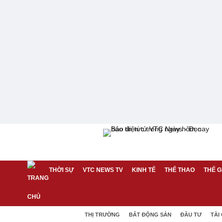
THỜI SỰ
VTC NEWS TV
KINH TẾ
THỂ THAO
THẾ G
THỊ TRƯỜNG
BẤT ĐỘNG SẢN
ĐẦU TƯ
TÀI