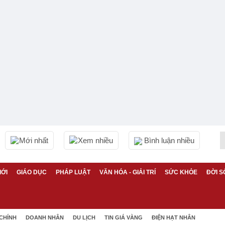
Mới nhất
Xem nhiều
Bình luận nhiều
IỚI
GIÁO DỤC
PHÁP LUẬT
VĂN HÓA - GIẢI TRÍ
SỨC KHỎE
ĐỜI S
 CHÍNH
DOANH NHÂN
DU LỊCH
TIN GIÁ VÀNG
ĐIỆN HẠT NHÂN