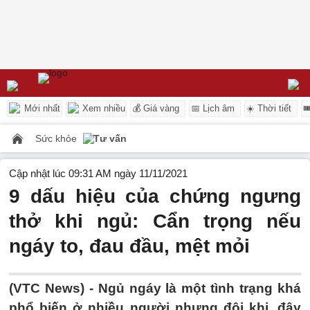
Mới nhất
Xem nhiều
💰 Giá vàng
📅 Lịch âm
☀️ Thời tiết

Sức khỏe
Tư vấn
Cập nhật lúc 09:31 AM ngày 11/11/2021
9 dấu hiệu của chứng ngưng
thở khi ngủ: Cẩn trọng nếu
ngáy to, đau đầu, mệt mỏi
(VTC News) -
Ngủ ngáy là một tình trạng khá
phổ biến ở nhiều người nhưng đôi khi, đây