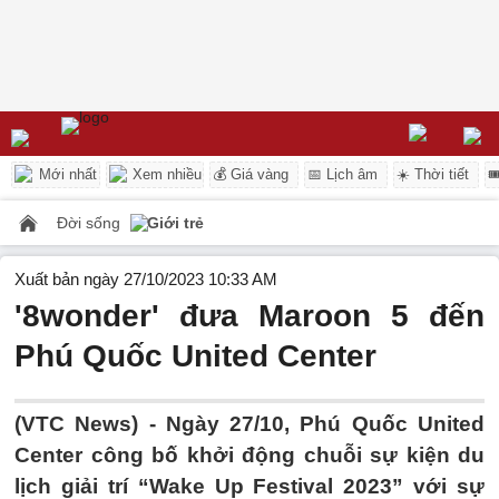
Mới nhất
Xem nhiều
💰 Giá vàng
📅 Lịch âm
☀️ Thời tiết

Đời sống
Giới trẻ
Xuất bản ngày 27/10/2023 10:33 AM
'8wonder' đưa Maroon 5 đến
Phú Quốc United Center
(VTC News) -
Ngày 27/10, Phú Quốc United
Center công bố khởi động chuỗi sự kiện du
lịch giải trí “Wake Up Festival 2023” với sự