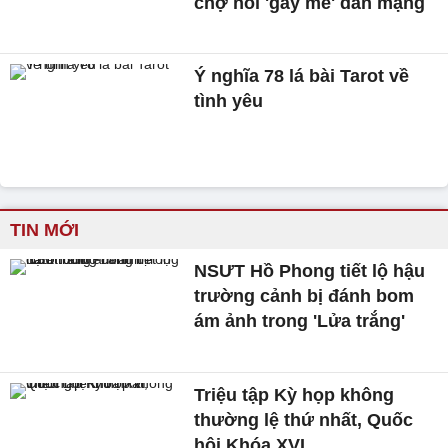
chợ nổi 'gây mê' dân mạng
Ý nghĩa 78 lá bài Tarot về
tình yêu
TIN MỚI
NSƯT Hồ Phong tiết lộ hậu
trường cảnh bị đánh bom
ám ảnh trong 'Lửa trắng'
Triệu tập Kỳ họp không
thường lệ thứ nhất, Quốc
hội Khóa XVI