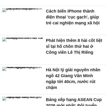
Cách biến iPhone thành
điện thoại 'cục gạch', giúp
trẻ cai nghiện mạng xã hội
Phát hiện thêm 8 hài cốt liệt
sĩ tại hố chôn thứ hai ở
Công viên Lê Thị Riêng
Hà Nội lý giải nguyên nhân
ngõ 42 Giang Văn Minh
ngập tới 40cm, nước rút
chậm
Bảng xếp hạng ASEAN Cup
2026 mới nhất: Đội tuyển