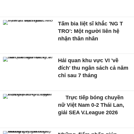
Tấm bia liệt sĩ khắc 'NG T
TRO': Một người liên hệ
nhận thân nhân
Hải quan khu vực VI 'về
đích' thu ngân sách cả năm
chỉ sau 7 tháng
Trực tiếp bóng chuyền
nữ Việt Nam 0-2 Thái Lan,
giải SEA V.League 2026