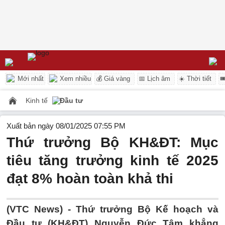
Mới nhất
Xem nhiều
💰 Giá vàng
📅 Lịch âm
☀️ Thời tiết

Kinh tế
Đầu tư
Xuất bản ngày 08/01/2025 07:55 PM
Thứ trưởng Bộ KH&ĐT: Mục
tiêu tăng trưởng kinh tế 2025
đạt 8% hoàn toàn khả thi
(VTC News) -
Thứ trưởng Bộ Kế hoạch và
Đầu tư (KH&ĐT) Nguyễn Đức Tâm khẳng