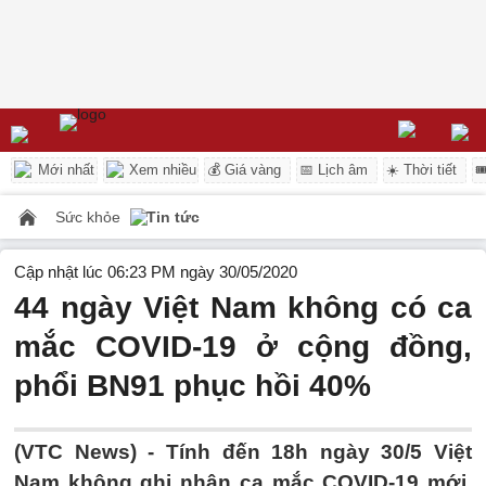
Mới nhất
Xem nhiều
💰 Giá vàng
📅 Lịch âm
☀️ Thời tiết

Sức khỏe
Tin tức
Cập nhật lúc 06:23 PM ngày 30/05/2020
44 ngày Việt Nam không có ca
mắc COVID-19 ở cộng đồng,
phổi BN91 phục hồi 40%
(VTC News) -
Tính đến 18h ngày 30/5 Việt
Nam không ghi nhận ca mắc COVID-19 mới,