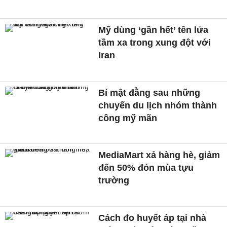
Mỹ dùng ‘gần hết’ tên lửa
tầm xa trong xung đột với
Iran
Bí mật đằng sau những
chuyến du lịch nhóm thành
công mỹ mãn
MediaMart xả hàng hè, giảm
đến 50% đón mùa tựu
trường
Cách đo huyết áp tại nhà