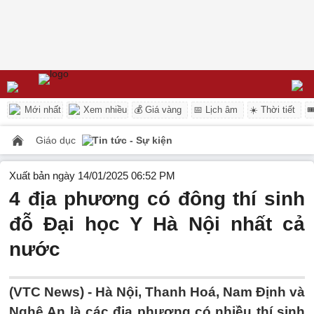
Mới nhất
Xem nhiều
💰 Giá vàng
📅 Lịch âm
☀️ Thời tiết

Giáo dục
Tin tức - Sự kiện
Xuất bản ngày 14/01/2025 06:52 PM
4 địa phương có đông thí sinh
đỗ Đại học Y Hà Nội nhất cả
nước
(VTC News) -
Hà Nội, Thanh Hoá, Nam Định và
Nghệ An là các địa phương có nhiều thí sinh