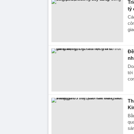
Tr
tỷ
Các
côn
gia
Đề
nh
Doa
tới
con
Th
Ki
Bằn
qua
sán