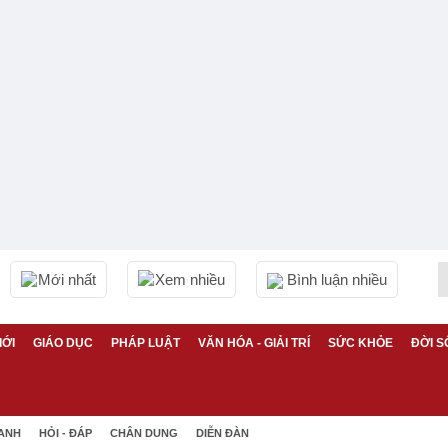
Mới nhất
Xem nhiều
Bình luận nhiều
IỚI
GIÁO DỤC
PHÁP LUẬT
VĂN HÓA - GIẢI TRÍ
SỨC KHỎE
ĐỜI S
 ANH
HỎI - ĐÁP
CHÂN DUNG
DIỄN ĐÀN