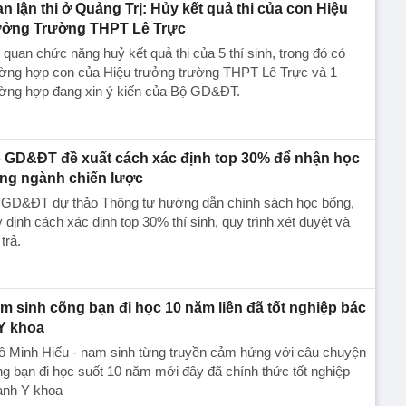
an lận thi ở Quảng Trị: Hủy kết quả thi của con Hiệu
ưởng Trường THPT Lê Trực
quan chức năng huỷ kết quả thi của 5 thí sinh, trong đó có
ường hợp con của Hiệu trưởng trường THPT Lê Trực và 1
ường hợp đang xin ý kiến của Bộ GD&ĐT.
 GD&ĐT đề xuất cách xác định top 30% để nhận học
ng ngành chiến lược
 GD&ĐT dự thảo Thông tư hướng dẫn chính sách học bổng,
 định cách xác định top 30% thí sinh, quy trình xét duyệt và
 trả.
m sinh cõng bạn đi học 10 năm liền đã tốt nghiệp bác
 Y khoa
ô Minh Hiếu - nam sinh từng truyền cảm hứng với câu chuyện
g bạn đi học suốt 10 năm mới đây đã chính thức tốt nghiệp
ành Y khoa