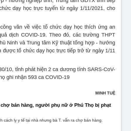
ợp - hướng nghiệp tỉnh, Trung tâm GDTX tỉnh tiếp
chức dạy học trực tuyến từ ngày 1/11/2021, cho
ông văn về việc tổ chức dạy học thích ứng an
u quả dịch COVID-19. Theo đó, các trường THPT
 Phù Ninh và Trung tâm Kỹ thuật tổng hợp - hướng
 được tổ chức dạy học trực tiếp trở từ ngày 1/11
0/10, tỉnh phát hiện 2 ca dương tính SARS-CoV-
Thọ ghi nhận 593 ca COVID-19
MINH TUỆ
a chợ bán hàng, người phụ nữ ở Phú Thọ bị phạt
nh cách ly y tế tại nhà nhưng bà T. vẫn ra chợ bán hàng.