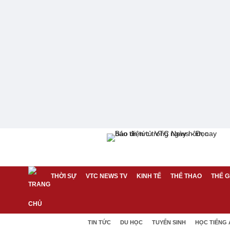
THỜI SỰ
VTC NEWS TV
KINH TẾ
THỂ THAO
THẾ G
TIN TỨC
DU HỌC
TUYỂN SINH
HỌC TIẾNG