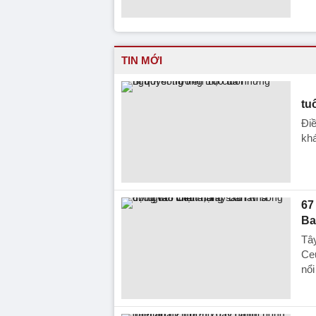
TIN MỚI
tu
Điề
kh
67
Ba
Tây
Ceu
nổi