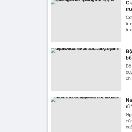
Gi
tr
Cơ 
tr
tr
Bộ
bổ
Bộ
quy
chi
Na
sĩ
Ng
cõn
ng