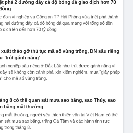
iệt phá 2 đường dây cá độ bóng đá giao dịch hơn 70
 đồng
 đơn vị nghiệp vụ Công an TP Hải Phòng vừa triệt phá thành
g hai đường dây cá độ bóng đá qua mạng với tổng số tiền
o dịch lên đến hơn 70 tỷ đồng.
 xuất tháo gỡ thủ tục mã số vùng trồng, DN sầu riêng
ư ‘trút gánh nặng’
nh nghiệp sầu riêng ở Đắk Lắk như trút được gánh nặng vì
 đây sẽ không còn cảnh phải xin kiểm nghiệm, mua "giấy phép
" cho mã số vùng trồng.
áng 8 có thể quan sát mưa sao băng, sao Thủy, sao
m bằng mắt thường
g mắt thường, người yêu thích thiên văn tại Việt Nam có thể
n sát mưa sao băng, trăng Cá Tầm và các hành tinh rực
g trong tháng 8.