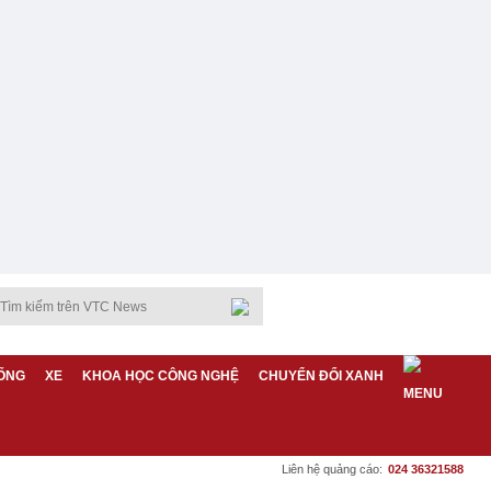
ỐNG
XE
KHOA HỌC CÔNG NGHỆ
CHUYỂN ĐỔI XANH
Liên hệ quảng cáo:
024 36321588