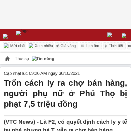
Mới nhất
Xem nhiều
💰 Giá vàng
📅 Lịch âm
☀️ Thời tiết

Thời sự
Tin nóng
Cập nhật lúc 09:26 AM ngày 30/10/2021
Trốn cách ly ra chợ bán hàng,
người phụ nữ ở Phú Thọ bị
phạt 7,5 triệu đồng
(VTC News) -
Là F2, có quyết định cách ly y tế
tại nhà nhưng bà T. vẫn ra chợ bán hàng.