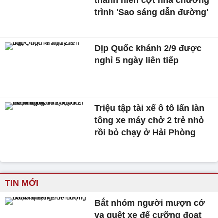
thanh niên cợt nhả chương
trình 'Sao sáng dẫn đường'
Dịp Quốc khánh 2/9 được
nghỉ 5 ngày liên tiếp
Triệu tập tài xế ô tô lấn làn
tông xe máy chở 2 trẻ nhỏ
rồi bỏ chạy ở Hải Phòng
TIN MỚI
Bắt nhóm người mượn cớ
va quệt xe để cưỡng đoạt