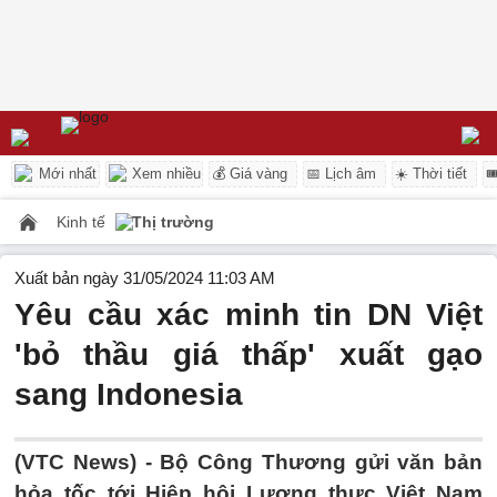
Mới nhất
Xem nhiều
💰 Giá vàng
📅 Lịch âm
☀️ Thời tiết

Kinh tế
Thị trường
Xuất bản ngày 31/05/2024 11:03 AM
Yêu cầu xác minh tin DN Việt
'bỏ thầu giá thấp' xuất gạo
sang Indonesia
(VTC News) -
Bộ Công Thương gửi văn bản
hỏa tốc tới Hiệp hội Lương thực Việt Nam