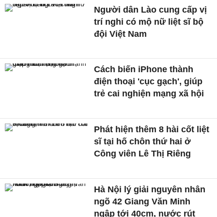
Người dân Lào cung cấp vị
trí nghi có mộ nữ liệt sĩ bộ
đội Việt Nam
Cách biến iPhone thành
điện thoại 'cục gạch', giúp
trẻ cai nghiện mạng xã hội
Phát hiện thêm 8 hài cốt liệt
sĩ tại hố chôn thứ hai ở
Công viên Lê Thị Riêng
Hà Nội lý giải nguyên nhân
ngõ 42 Giang Văn Minh
ngập tới 40cm, nước rút