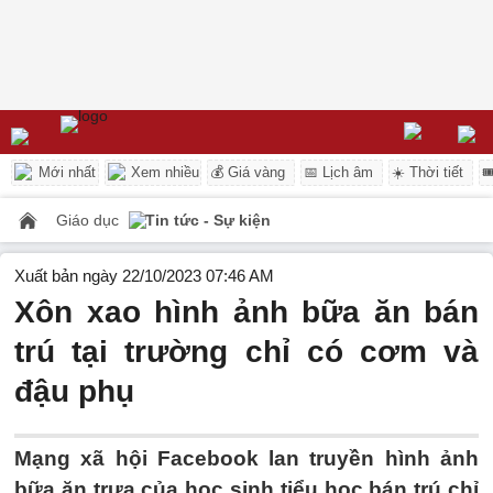
Mới nhất
Xem nhiều
💰 Giá vàng
📅 Lịch âm
☀️ Thời tiết

Giáo dục
Tin tức - Sự kiện
Xuất bản ngày 22/10/2023 07:46 AM
Xôn xao hình ảnh bữa ăn bán
trú tại trường chỉ có cơm và
đậu phụ
Mạng xã hội Facebook lan truyền hình ảnh
bữa ăn trưa của học sinh tiểu học bán trú chỉ