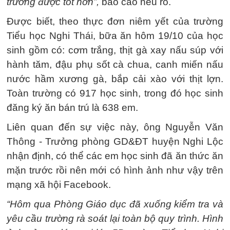
trường được tốt hơn”,
báo cáo nêu rõ.
Được biết, theo thực đơn niêm yết của trường
Tiểu học Nghi Thái, bữa ăn hôm 19/10 của học
sinh gồm có: cơm trắng, thịt gà xay nấu súp với
hành tăm, đậu phụ sốt cà chua, canh miến nấu
nước hầm xương gà, bắp cải xào với thịt lợn.
Toàn trường có 917 học sinh, trong đó học sinh
đăng ký ăn bán trú là 638 em.
Liên quan đến sự việc này, ông Nguyễn Văn
Thông - Trưởng phòng GD&ĐT huyện Nghi Lộc
nhận định, có thể các em học sinh đã ăn thức ăn
mặn trước rồi nên mới có hình ảnh như vậy trên
mạng xã hội Facebook.
“Hôm qua Phòng Giáo dục đã xuống kiểm tra và
yêu cầu trường rà soát lại toàn bộ quy trình. Hình