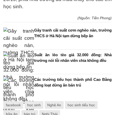
học sinh.
(Nguồn: Tiền Phong)
Gây tranh cãi suất cơm nghèo nàn, trường
THCS ở Hà Nội tạm dừng bếp ăn
Suất ăn lèo tèo giá 32.000 đồng: Nhà
trường nói lỗi nhân viên chia không đều
Các trường tiểu học thành phố Cao Bằng
đồng loạt dừng ăn bán trú
facebook
học sinh
Nghệ An
học sinh tiểu học
bữa ăn
bán trú
Nghi Thái