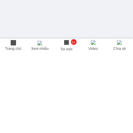
1+
Trang chủ
Xem nhiều
Video
Chia sẻ
Tin mới