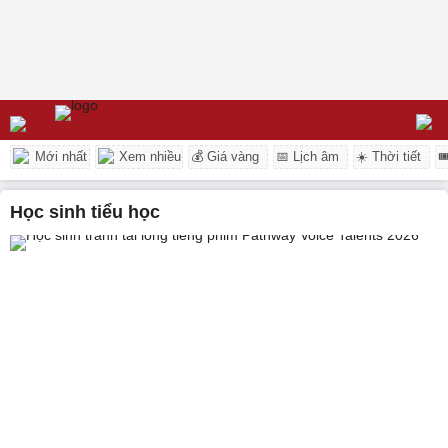
Mới nhất
Xem nhiều
💰 Giá vàng
📅 Lịch âm
☀️ Thời tiết

học sinh tiểu học