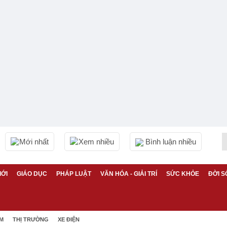
Mới nhất
Xem nhiều
Bình luận nhiều
IỚI
GIÁO DỤC
PHÁP LUẬT
VĂN HÓA - GIẢI TRÍ
SỨC KHỎE
ĐỜI S
ỆM
THỊ TRƯỜNG
XE ĐIỆN