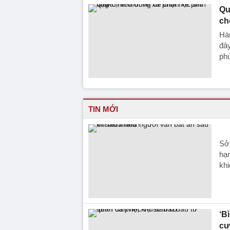
Qu
ch
Hàn
đây
ph
TIN MỚI
Sở 
hạn
khi
‘B
cư