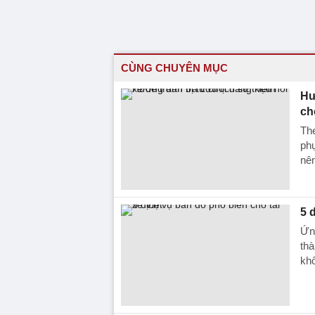
CÙNG CHUYÊN MỤC
Hư
ch
The
phụ
nên
5 
Ứn
thà
khô