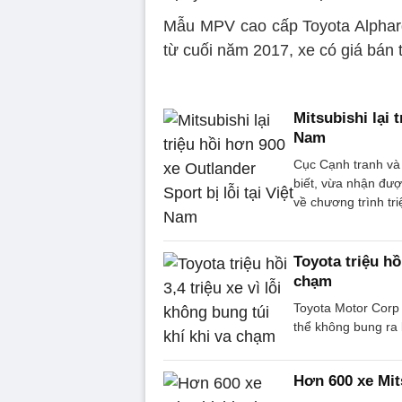
Mẫu MPV cao cấp Toyota Alphard
từ cuối năm 2017, xe có giá bán t
Mitsubishi lại 
Nam
Cục Cạnh tranh v
biết, vừa nhận đư
về chương trình tri
Toyota triệu hồi
chạm
Toyota Motor Corp ch
thể không bung ra k
Hơn 600 xe Mits