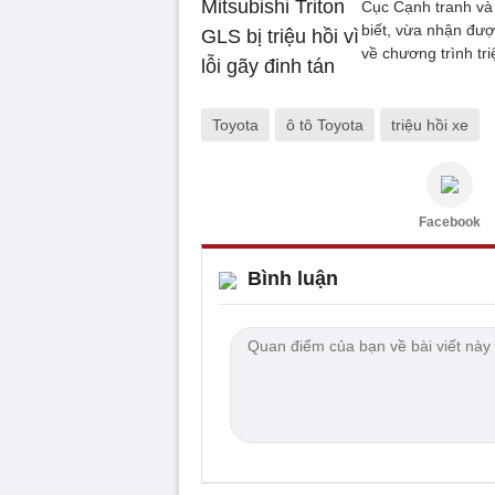
Cục Cạnh tranh v
biết, vừa nhận đư
về chương trình tr
Toyota
ô tô Toyota
triệu hồi xe
Facebook
Bình luận