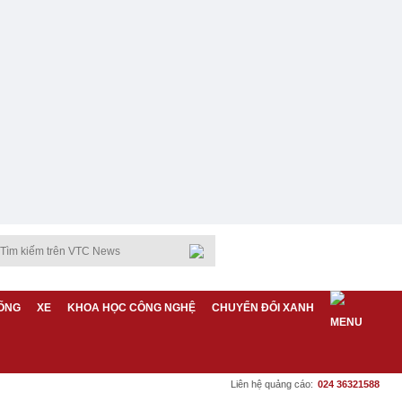
ỐNG
XE
KHOA HỌC CÔNG NGHỆ
CHUYỂN ĐỔI XANH
Liên hệ quảng cáo:
024 36321588