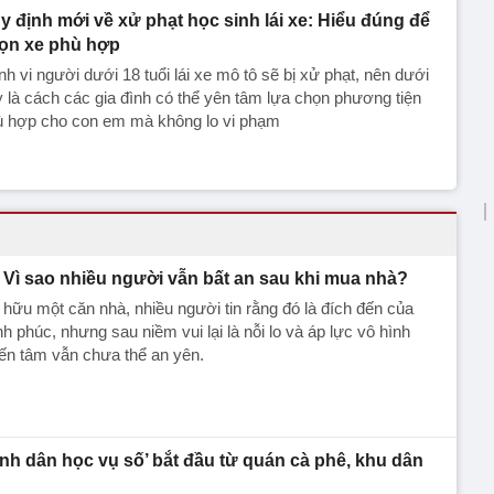
y định mới về xử phạt học sinh lái xe: Hiểu đúng để
ọn xe phù hợp
h vi người dưới 18 tuổi lái xe mô tô sẽ bị xử phạt, nên dưới
 là cách các gia đình có thể yên tâm lựa chọn phương tiện
ù hợp cho con em mà không lo vi phạm
Vì sao nhiều người vẫn bất an sau khi mua nhà?
hữu một căn nhà, nhiều người tin rằng đó là đích đến của
h phúc, nhưng sau niềm vui lại là nỗi lo và áp lực vô hình
ến tâm vẫn chưa thể an yên.
ình dân học vụ số’ bắt đầu từ quán cà phê, khu dân