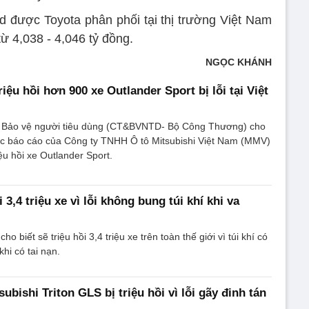
 được Toyota phân phối tại thị trường Việt Nam
ừ 4,038 - 4,046 tỷ đồng.
NGỌC KHÁNH
triệu hồi hơn 900 xe Outlander Sport bị lỗi tại Việt
à Bảo vệ người tiêu dùng (CT&BVNTD- Bộ Công Thương) cho
ợc báo cáo của Công ty TNHH Ô tô Mitsubishi Việt Nam (MMV)
ệu hồi xe Outlander Sport.
 3,4 triệu xe vì lỗi không bung túi khí khi va
o biết sẽ triệu hồi 3,4 triệu xe trên toàn thế giới vì túi khí có
hi có tai nạn.
ubishi Triton GLS bị triệu hồi vì lỗi gãy đinh tán