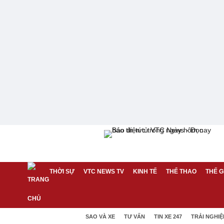
THỜI SỰ
VTC NEWS TV
KINH TẾ
THỂ THAO
THẾ G
SAO VÀ XE
TƯ VẤN
TIN XE 247
TRẢI NGHI