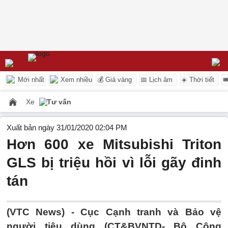
Mới nhất
Xem nhiều
💰 Giá vàng
📅 Lịch âm
☀️ Thời tiết

Xe
Tư vấn
Xuất bản ngày 31/01/2020 02:04 PM
Hơn 600 xe Mitsubishi Triton
GLS bị triệu hồi vì lỗi gãy đinh
tán
(VTC News) -
Cục Cạnh tranh và Bảo vệ
người tiêu dùng (CT&BVNTD- Bộ Công