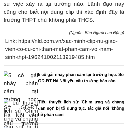
sự việc xảy ra tại trường nào. Lãnh đạo này
cũng cho biết nội dung clip thì xác định đây là
trường THPT chứ không phải THCS.
(Nguồn: Báo Người Lao Động)
Link: https://nld.com.vn/xac-minh-clip-nu-giao-
vien-co-cu-chi-than-mat-phan-cam-voi-nam-
sinh-thpt-196241002113919485.htm
5 cô gái nhảy phản cảm tại trường học: Sở
GD-ĐT Hà Nội yêu cầu trường báo cáo
Tiểu thuyết lịch sử 'Chim ưng và chàng
đan sọt' bị tố dung tục, tác giả nói 'không
hề phản cảm'