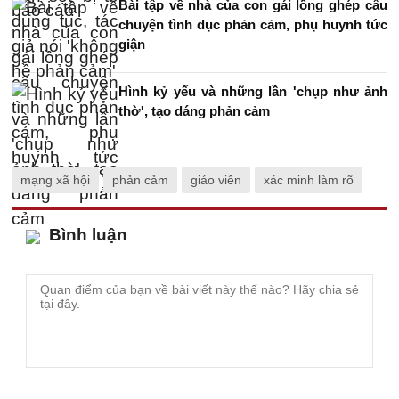
Bài tập về nhà của con gái lồng ghép câu
chuyện tình dục phản cảm, phụ huynh tức
giận
Hình kỷ yếu và những lần 'chụp như ảnh
thờ', tạo dáng phản cảm
mạng xã hội
phản cảm
giáo viên
xác minh làm rõ
Bình luận