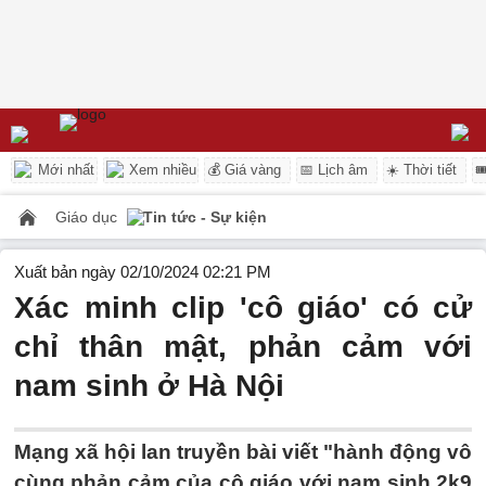
Mới nhất
Xem nhiều
💰 Giá vàng
📅 Lịch âm
☀️ Thời tiết

Giáo dục
Tin tức - Sự kiện
Xuất bản ngày 02/10/2024 02:21 PM
Xác minh clip 'cô giáo' có cử
chỉ thân mật, phản cảm với
nam sinh ở Hà Nội
Mạng xã hội lan truyền bài viết "hành động vô
cùng phản cảm của cô giáo với nam sinh 2k9