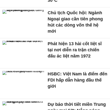
30°C
Chủ tịch Quốc hội: Ngành
Ngoại giao cần tiên phong
hút các dòng vốn thế hệ
mới
Phát hiện 13 hài cốt liệt sĩ
tại nơi diễn ra trận chiến
đấu ác liệt năm 1972
HSBC: Việt Nam là điểm đến
FDI hấp dẫn hàng đầu thế
giới
Dự báo thời tiết miền Trung