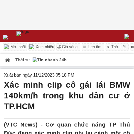
Mới nhất
Xem nhiều
💰 Giá vàng
📅 Lịch âm
☀️ Thời tiết

Thời sự
Tin nhanh 24h
Xuất bản ngày 11/12/2023 05:18 PM
Xác minh clip cô gái lái BMW
140km/h trong khu dân cư ở
TP.HCM
(VTC News) -
Cơ quan chức năng TP Thủ
Đức đang xác minh clip ghi lại cảnh một cô