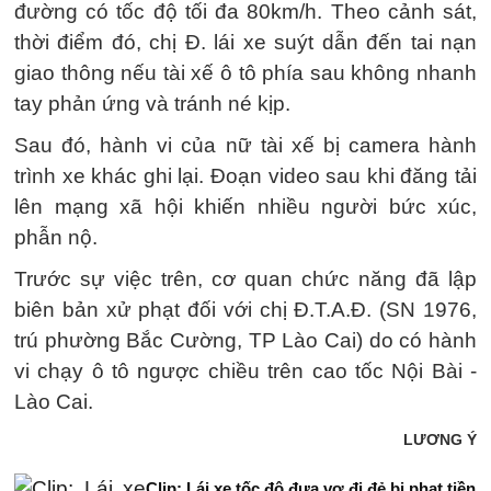
đường có tốc độ tối đa 80km/h. Theo cảnh sát,
thời điểm đó, chị Đ. lái xe suýt dẫn đến tai nạn
giao thông nếu tài xế ô tô phía sau không nhanh
tay phản ứng và tránh né kịp.
Sau đó, hành vi của nữ tài xế bị camera hành
trình xe khác ghi lại. Đoạn video sau khi đăng tải
lên mạng xã hội khiến nhiều người bức xúc,
phẫn nộ.
Trước sự việc trên, cơ quan chức năng đã lập
biên bản xử phạt đối với chị Đ.T.A.Đ. (SN 1976,
trú phường Bắc Cường, TP Lào Cai) do có hành
vi chạy ô tô ngược chiều trên cao tốc Nội Bài -
Lào Cai.
LƯƠNG Ý
Clip: Lái xe tốc độ đưa vợ đi đẻ bị phạt tiền