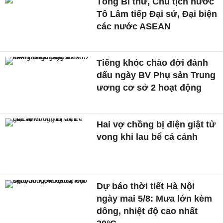
Tổng Bí thư, Chủ tịch nước
Tô Lâm tiếp Đại sứ, Đại biện
các nước ASEAN
Tiếng khóc chào đời đánh
dấu ngày BV Phụ sản Trung
ương cơ sở 2 hoạt động
Hai vợ chồng bị điện giật tử
vong khi lau bể cá cảnh
Dự báo thời tiết Hà Nội
ngày mai 5/8: Mưa lớn kèm
dông, nhiệt độ cao nhất