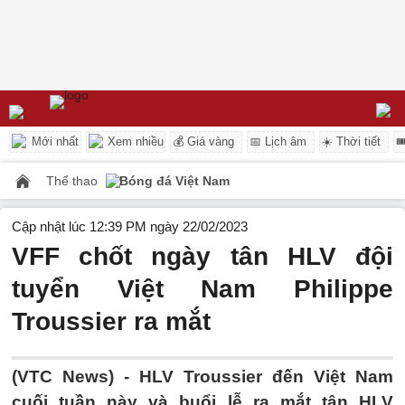
Mới nhất
Xem nhiều
💰 Giá vàng
📅 Lịch âm
☀️ Thời tiết

Thể thao
Bóng đá Việt Nam
Cập nhật lúc 12:39 PM ngày 22/02/2023
VFF chốt ngày tân HLV đội
tuyển Việt Nam Philippe
Troussier ra mắt
(VTC News) -
HLV Troussier đến Việt Nam
cuối tuần này và buổi lễ ra mắt tân HLV