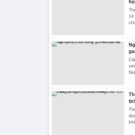
họ
Thủ
14 
chu
Ng
ga
Cản
sin
Non
Th
tị
Thủ
dựn
khá