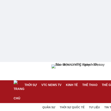
THỜI SỰ
VTC NEWS TV
KINH TẾ
THỂ THAO
THẾ G
QUÂN SỰ
THỜI SỰ QUỐC TẾ
TƯ LIỆU
TIN 