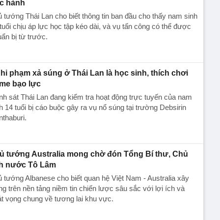
c hành
 tướng Thái Lan cho biết thông tin ban đầu cho thấy nam sinh
tuổi chịu áp lực học tập kéo dài, và vụ tấn công có thể được
ẩn bị từ trước.
hi phạm xả súng ở Thái Lan là học sinh, thích chơi
me bạo lực
h sát Thái Lan đang kiểm tra hoạt động trực tuyến của nam
h 14 tuổi bị cáo buộc gây ra vụ nổ súng tại trường Debsirin
thaburi.
ủ tướng Australia mong chờ đón Tổng Bí thư, Chủ
ch nước Tô Lâm
 tướng Albanese cho biết quan hệ Việt Nam - Australia xây
g trên nền tảng niềm tin chiến lược sâu sắc với lợi ích và
t vọng chung về tương lai khu vực.