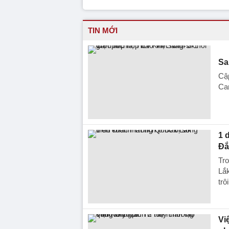
TIN MỚI
Sa
Cập
Cam
1 
Đắ
Tro
Lắk
trô
Vi