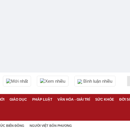
Mới nhất
Xem nhiều
Bình luận nhiều
IỚI
GIÁO DỤC
PHÁP LUẬT
VĂN HÓA - GIẢI TRÍ
SỨC KHỎE
ĐỜI S
TỨC BIỂN ĐÔNG
NGƯỜI VIỆT BỐN PHƯƠNG