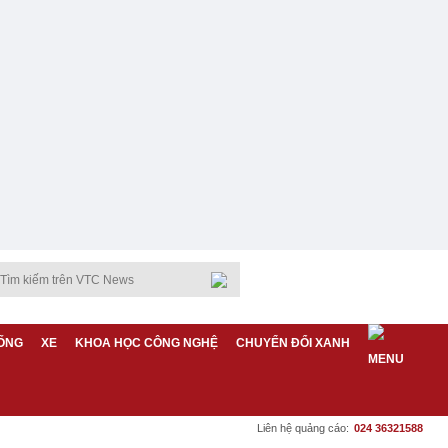
ỐNG
XE
KHOA HỌC CÔNG NGHỆ
CHUYỂN ĐỔI XANH
Liên hệ quảng cáo:
024 36321588