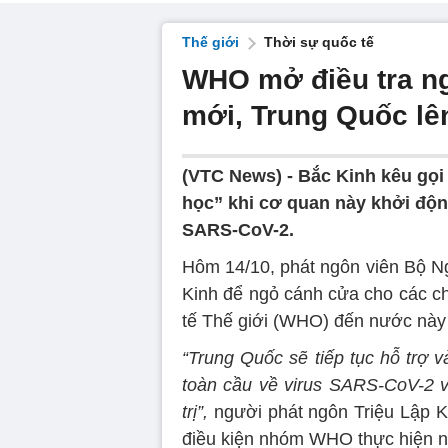
Thế giới
Thời sự quốc tế
WHO mở điều tra n
mới, Trung Quốc lên
(VTC News) -
Bắc Kinh kêu gọi
học” khi cơ quan này khởi độn
SARS-CoV-2.
Hôm 14/10, phát ngôn viên Bộ Ng
Kinh để ngỏ cánh cửa cho các ch
tế Thế giới (WHO) đến nước này t
“Trung Quốc sẽ tiếp tục hỗ trợ 
toàn cầu về virus SARS-CoV-2 và
trị”,
người phát ngôn Triệu Lập Ki
điều kiện nhóm WHO thực hiện nh