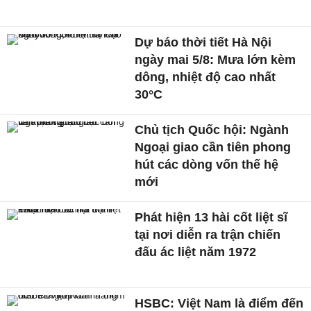
Dự báo thời tiết Hà Nội
ngày mai 5/8: Mưa lớn kèm
dông, nhiệt độ cao nhất
30°C
Chủ tịch Quốc hội: Ngành
Ngoại giao cần tiên phong
hút các dòng vốn thế hệ
mới
Phát hiện 13 hài cốt liệt sĩ
tại nơi diễn ra trận chiến
đấu ác liệt năm 1972
HSBC: Việt Nam là điểm đến