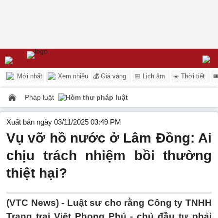
Mới nhất
Xem nhiều
💰 Giá vàng
📅 Lịch âm
☀️ Thời tiết

Pháp luật
Hòm thư pháp luật
Xuất bản ngày 03/11/2025 03:49 PM
Vụ vỡ hồ nước ở Lâm Đồng: Ai
chịu trách nhiệm bồi thường
thiệt hại?
(VTC News) -
Luật sư cho rằng Công ty TNHH
Trang trại Việt Phong Phú - chủ đầu tư phải