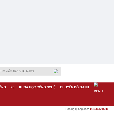
ỐNG
XE
KHOA HỌC CÔNG NGHỆ
CHUYỂN ĐỔI XANH
Liên hệ quảng cáo:
024 36321588