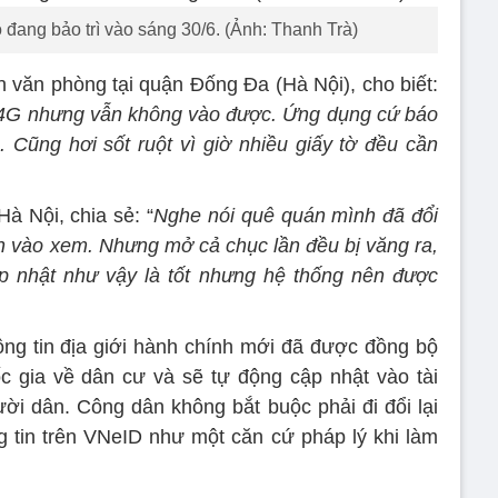
 đang bảo trì vào sáng 30/6. (Ảnh: Thanh Trà)
 văn phòng tại quận Đống Đa (Hà Nội), cho biết:
và 4G nhưng vẫn không vào được. Ứng dụng cứ báo
 Cũng hơi sốt ruột vì giờ nhiều giấy tờ đều cần
Hà Nội, chia sẻ: “
Nghe nói quê quán mình đã đổi
n vào xem. Nhưng mở cả chục lần đều bị văng ra,
p nhật như vậy là tốt nhưng hệ thống nên được
ông tin địa giới hành chính mới đã được đồng bộ
c gia về dân cư và sẽ tự động cập nhật vào tài
ời dân. Công dân không bắt buộc phải đi đổi lại
g tin trên VNeID như một căn cứ pháp lý khi làm