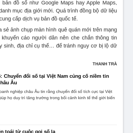
g bản đồ số như Google Maps hay Apple Maps,
danh mục địa giới mới. Quá trình đồng bộ dữ liệu
cung cấp dịch vụ bản đồ quốc tế.
ia sẻ ảnh chụp màn hình quê quán mới trên mạng
t khuyến cáo người dân nên che chắn thông tin
sinh, địa chỉ cụ thể… để tránh nguy cơ bị lộ dữ
THANH TRÀ
: Chuyển đổi số tại Việt Nam củng cố niềm tin
châu Âu
anh nghiệp châu Âu tin rằng chuyển đổi số tích cực tại Việt
úp họ duy trì tăng trưởng trong bối cảnh kinh tế thế giới biến
n toái từ cuộc gọi số lạ