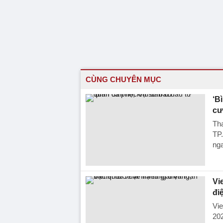
CÙNG CHUYÊN MỤC
‘B
cư
Tha
TP
nga
Vi
đi
Vie
202