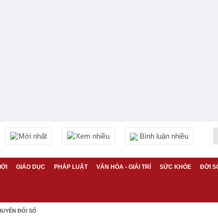
Mới nhất
Xem nhiều
Bình luận nhiều
IỚI
GIÁO DỤC
PHÁP LUẬT
VĂN HÓA - GIẢI TRÍ
SỨC KHỎE
ĐỜI S
HUYỂN ĐỔI SỐ