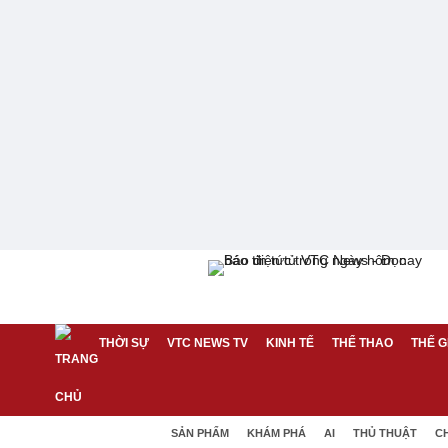
THỜI SỰ
VTC NEWS TV
KINH TẾ
THỂ THAO
THẾ G
SẢN PHẨM
KHÁM PHÁ
AI
THỦ THUẬT
C