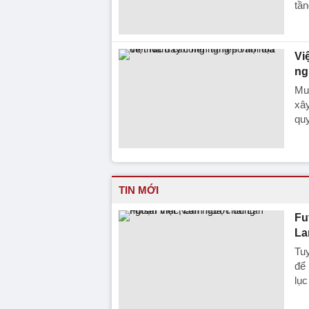
tần
Vi
ng
Muố
xây
quy
TIN MỚI
Fu
La
Tuy
để 
lục