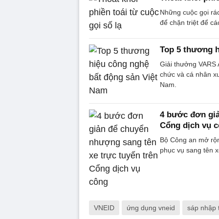
Những cuộc gọi rác
để chặn triệt để c
Top 5 thương h
Giải thưởng VARS 
chức và cá nhân xu
Nam.
4 bước đơn giả
Cổng dịch vụ 
Bộ Công an mở rộng
phục vụ sang tên x
VNEID
ứng dụng vneid
sáp nhập 