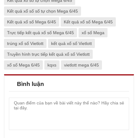
Kết quả xổ số tự chọn Mega 6/45
Kết quả xổ số số tự chọn Mega 6/45
Kết quả xổ số Mega 6/45
Kết quả xổ số Mega 6/45
Trực tiếp kết quả xổ số Mega 6/45
xổ số Mega
trúng xổ số Vietlott
kết quả xổ số Vietlott
Truyền hình trực tiếp kết quả xổ số Vietlott
xổ số Mega 6/45
kqxs
vietlott mega 6/45
Bình luận