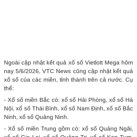
Ngoài cập nhật kết quả xổ số Vietlott Mega hôm
nay 5/6/2026, VTC News cũng cập nhật kết quả
xổ số của các miền, tỉnh thành trên cả nước. Cụ
thể:
- Xổ số miền Bắc có: xổ số Hải Phòng, xổ số Hà
Nội, xổ số Thái Bình, xổ số Nam Định, xổ số Bắc
Ninh, xổ số Quảng Ninh.
- Xổ số miền Trung gồm có: xổ số Quảng Ngãi,