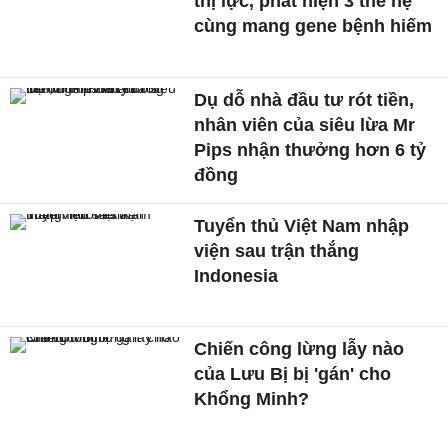
thị lực, phát hiện 3 thế hệ
cùng mang gene bệnh hiếm
Dụ dỗ nhà đầu tư rót tiền,
nhân viên của siêu lừa Mr
Pips nhận thưởng hơn 6 tỷ
đồng
Tuyển thủ Việt Nam nhập
viện sau trận thắng
Indonesia
Chiến công lừng lẫy nào
của Lưu Bị bị 'gán' cho
Khổng Minh?