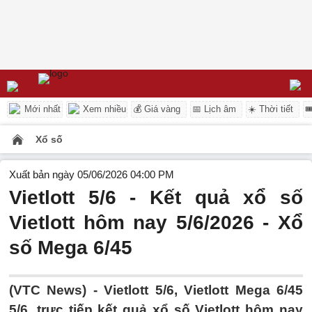
Mới nhất
Xem nhiều
💰 Giá vàng
📅 Lịch âm
☀️ Thời tiết

Xổ số
Xuất bản ngày 05/06/2026 04:00 PM
Vietlott 5/6 - Kết quả xổ số
Vietlott hôm nay 5/6/2026 - Xổ
số Mega 6/45
(VTC News) - Vietlott 5/6, Vietlott Mega 6/45
5/6, trực tiếp kết quả xổ số Vietlott hôm nay