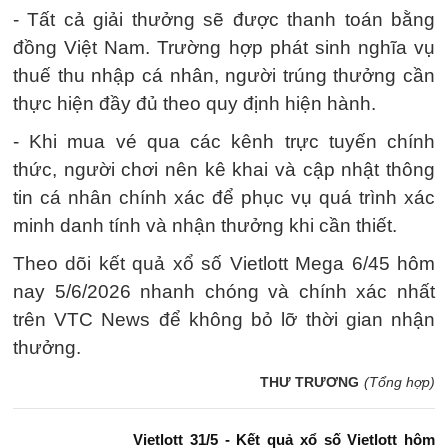
- Tất cả giải thưởng sẽ được thanh toán bằng
đồng Việt Nam. Trường hợp phát sinh nghĩa vụ
thuế thu nhập cá nhân, người trúng thưởng cần
thực hiện đầy đủ theo quy định hiện hành.
- Khi mua vé qua các kênh trực tuyến chính
thức, người chơi nên kê khai và cập nhật thông
tin cá nhân chính xác để phục vụ quá trình xác
minh danh tính và nhận thưởng khi cần thiết.
Theo dõi kết quả xổ số Vietlott Mega 6/45 hôm
nay 5/6/2026 nhanh chóng và chính xác nhất
trên VTC News để không bỏ lỡ thời gian nhận
thưởng.
THƯ TRƯƠNG
(Tổng hợp)
Vietlott 31/5 - Kết quả xổ số Vietlott hôm