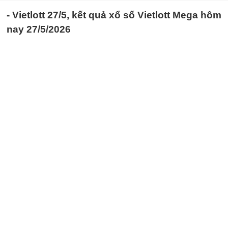
- Vietlott 27/5, kết quả xổ số Vietlott Mega hôm
nay 27/5/2026