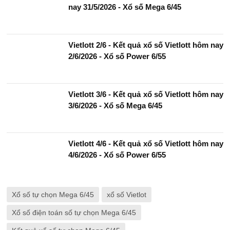
nay 31/5/2026 - Xổ số Mega 6/45
Vietlott 2/6 - Kết quả xổ số Vietlott hôm nay
2/6/2026 - Xổ số Power 6/55
Vietlott 3/6 - Kết quả xổ số Vietlott hôm nay
3/6/2026 - Xổ số Mega 6/45
Vietlott 4/6 - Kết quả xổ số Vietlott hôm nay
4/6/2026 - Xổ số Power 6/55
Xổ số tự chọn Mega 6/45
xổ số Vietlot
Xổ số điện toán số tự chọn Mega 6/45