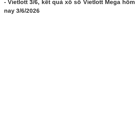
- Vietlott 3/6, kết quả xổ số Vietlott Mega hôm
nay 3/6/2026