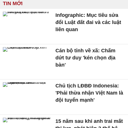
TIN MỚI
Infographic: Mục tiêu sửa
đổi Luật đất đai và các luật
liên quan
Cán bộ tỉnh về xã: Chấm
dứt tư duy 'kén chọn địa
bàn'
Chủ tịch LĐBĐ Indonesia:
'Phải thừa nhận Việt Nam là
đội tuyển mạnh'
15 năm sau khi anh trai mất