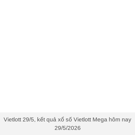
Vietlott 29/5, kết quả xổ số Vietlott Mega hôm nay
29/5/2026