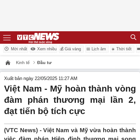
Mới nhất
Xem nhiều
💰 Giá vàng
📅 Lịch âm
☀️ Thời tiết

Kinh tế
Đầu tư
Xuất bản ngày 22/05/2025 11:27 AM
Việt Nam - Mỹ hoàn thành vòng
đàm phán thương mại lần 2,
đạt tiến bộ tích cực
(VTC News) -
Việt Nam và Mỹ vừa hoàn thành
việc đàm phán Hiệp định thương mại song