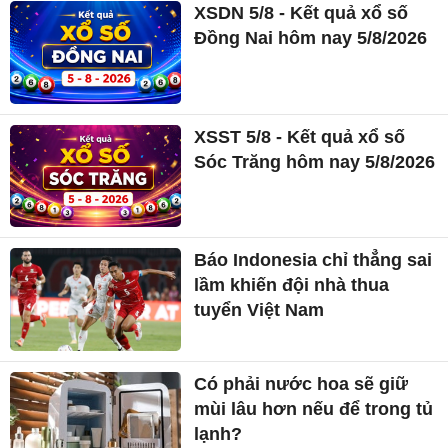
XSDN 5/8 - Kết quả xổ số
Đồng Nai hôm nay 5/8/2026
XSST 5/8 - Kết quả xổ số
Sóc Trăng hôm nay 5/8/2026
Báo Indonesia chỉ thẳng sai
lầm khiến đội nhà thua
tuyển Việt Nam
Có phải nước hoa sẽ giữ
mùi lâu hơn nếu để trong tủ
lạnh?