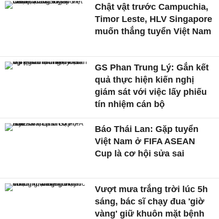
Chật vật trước Campuchia,
Timor Leste, HLV Singapore
muốn thắng tuyển Việt Nam
GS Phan Trung Lý: Gắn kết
quả thực hiện kiến nghị
giám sát với việc lấy phiếu
tín nhiệm cán bộ
Báo Thái Lan: Gặp tuyển
Việt Nam ở FIFA ASEAN
Cup là cơ hội sửa sai
Vượt mưa trắng trời lúc 5h
sáng, bác sĩ chạy đua 'giờ
vàng' giữ khuôn mặt bệnh