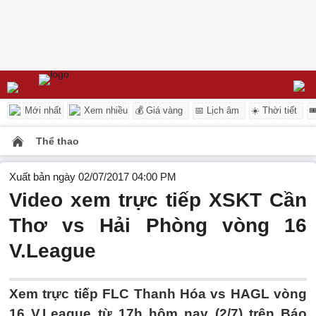
Mới nhất
Xem nhiều
💰 Giá vàng
📅 Lịch âm
☀️ Thời tiết

Thể thao
Xuất bản ngày 02/07/2017 04:00 PM
Video xem trực tiếp XSKT Cần
Thơ vs Hải Phòng vòng 16
V.League
Xem trực tiếp FLC Thanh Hóa vs HAGL vòng
16 V.League từ 17h hôm nay (2/7) trên Báo