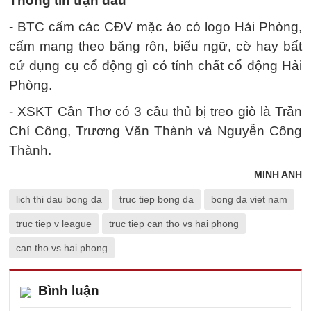
Thông tin trận đấu
- BTC cấm các CĐV mặc áo có logo Hải Phòng,
cấm mang theo băng rôn, biểu ngữ, cờ hay bất
cứ dụng cụ cổ động gì có tính chất cổ động Hải
Phòng.
- XSKT Cần Thơ có 3 cầu thủ bị treo giò là Trần
Chí Công, Trương Văn Thành và Nguyễn Công
Thành.
MINH ANH
lich thi dau bong da
truc tiep bong da
bong da viet nam
truc tiep v league
truc tiep can tho vs hai phong
can tho vs hai phong
Bình luận