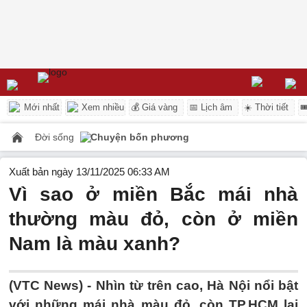
Mới nhất
Xem nhiều
💰 Giá vàng
📅 Lịch âm
☀️ Thời tiết

Đời sống
Chuyện bốn phương
Xuất bản ngày 13/11/2025 06:33 AM
Vì sao ở miền Bắc mái nhà
thường màu đỏ, còn ở miền
Nam là màu xanh?
(VTC News) -
Nhìn từ trên cao, Hà Nội nổi bật
với những mái nhà màu đỏ, còn TP.HCM lại