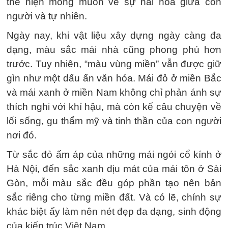
thể hiện mong muốn về sự hài hòa giữa con
người và tự nhiên.
Ngày nay, khi vật liệu xây dựng ngày càng đa
dạng, màu sắc mái nhà cũng phong phú hơn
trước. Tuy nhiên, “màu vùng miền” vẫn được giữ
gìn như một dấu ấn văn hóa. Mái đỏ ở miền Bắc
và mái xanh ở miền Nam không chỉ phản ánh sự
thích nghi với khí hậu, mà còn kể câu chuyện về
lối sống, gu thẩm mỹ và tinh thần của con người
nơi đó.
Từ sắc đỏ ấm áp của những mái ngói cổ kính ở
Hà Nội, đến sắc xanh dịu mát của mái tôn ở Sài
Gòn, mỗi màu sắc đều góp phần tạo nên bản
sắc riêng cho từng miền đất. Và có lẽ, chính sự
khác biệt ấy làm nên nét đẹp đa dạng, sinh động
của kiến trúc Việt Nam.