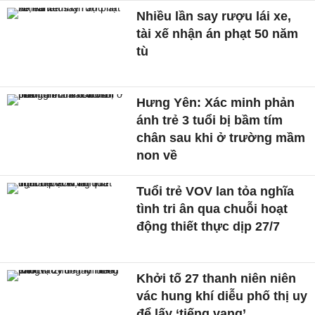
Nhiều lần say rượu lái xe,
tài xế nhận án phạt 50 năm
tù
Hưng Yên: Xác minh phản
ánh trẻ 3 tuổi bị bầm tím
chân sau khi ở trường mầm
non về
Tuổi trẻ VOV lan tỏa nghĩa
tình tri ân qua chuỗi hoạt
động thiết thực dịp 27/7
Khởi tố 27 thanh niên niên
vác hung khí diễu phố thị uy
để lấy ‘tiếng vang’