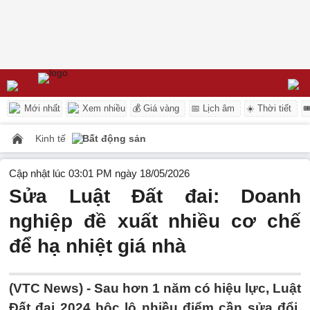
Mới nhất
Xem nhiều
💰 Giá vàng
📅 Lịch âm
☀️ Thời tiết

Kinh tế
Bất động sản
Cập nhật lúc 03:01 PM ngày 18/05/2026
Sửa Luật Đất đai: Doanh
nghiệp đề xuất nhiều cơ chế
để hạ nhiệt giá nhà
(VTC News) -
Sau hơn 1 năm có hiệu lực, Luật
Đất đai 2024 bộc lộ nhiều điểm cần sửa đổi,