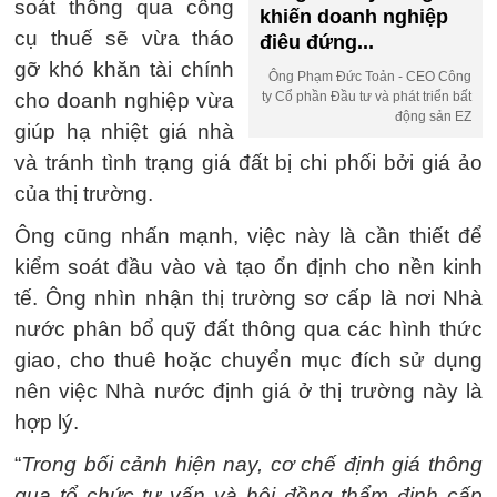
soát thông qua công
khiến doanh nghiệp
cụ thuế sẽ vừa tháo
điêu đứng...
gỡ khó khăn tài chính
Ông Phạm Đức Toản - CEO Công
cho doanh nghiệp vừa
ty Cổ phần Đầu tư và phát triển bất
động sản EZ
giúp hạ nhiệt giá nhà
và tránh tình trạng giá đất bị chi phối bởi giá ảo
của thị trường.
Ông cũng nhấn mạnh, việc này là cần thiết để
kiểm soát đầu vào và tạo ổn định cho nền kinh
tế. Ông nhìn nhận thị trường sơ cấp là nơi Nhà
nước phân bổ quỹ đất thông qua các hình thức
giao, cho thuê hoặc chuyển mục đích sử dụng
nên việc Nhà nước định giá ở thị trường này là
hợp lý.
“
Trong bối cảnh hiện nay, cơ chế định giá thông
qua tổ chức tư vấn và hội đồng thẩm định cấp