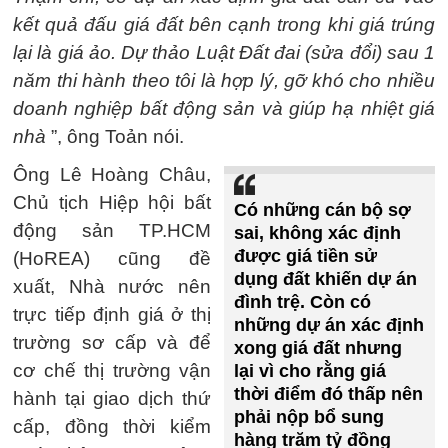
kết quả đấu giá đất bên cạnh trong khi giá trúng
lại là giá ảo. Dự thảo Luật Đất đai (sửa đổi) sau 1
năm thi hành theo tôi là hợp lý, gỡ khó cho nhiều
doanh nghiệp bất động sản và giúp hạ nhiệt giá
nhà
”, ông Toản nói.
Ông Lê Hoàng Châu,
Chủ tịch Hiệp hội bất
Có những cán bộ sợ
động sản TP.HCM
sai, không xác định
được giá tiền sử
(HoREA) cũng đề
dụng đất khiến dự án
xuất, Nhà nước nên
đình trệ. Còn có
trực tiếp định giá ở thị
những dự án xác định
trường sơ cấp và để
xong giá đất nhưng
cơ chế thị trường vận
lại vì cho rằng giá
thời điểm đó thấp nên
hành tại giao dịch thứ
phải nộp bổ sung
cấp, đồng thời kiểm
hàng trăm tỷ đồng