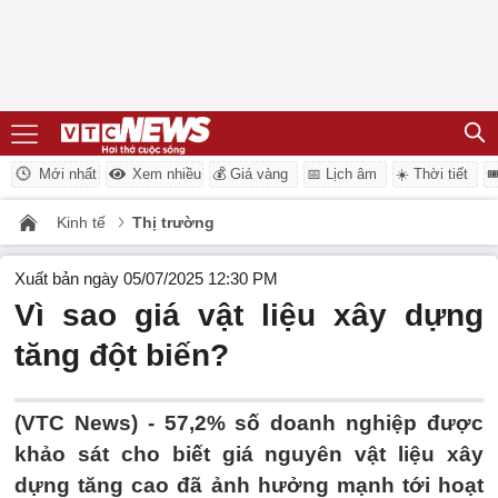
Mới nhất
Xem nhiều
💰 Giá vàng
📅 Lịch âm
☀️ Thời tiết

Kinh tế
Thị trường
Xuất bản ngày 05/07/2025 12:30 PM
Vì sao giá vật liệu xây dựng
tăng đột biến?
(VTC News) -
57,2% số doanh nghiệp được
khảo sát cho biết giá nguyên vật liệu xây
dựng tăng cao đã ảnh hưởng mạnh tới hoạt