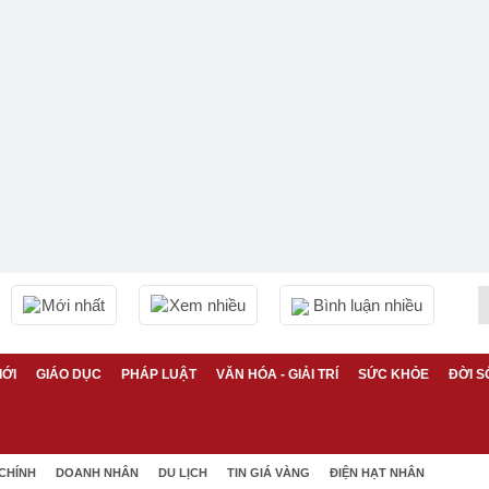
Mới nhất
Xem nhiều
Bình luận nhiều
IỚI
GIÁO DỤC
PHÁP LUẬT
VĂN HÓA - GIẢI TRÍ
SỨC KHỎE
ĐỜI S
 CHÍNH
DOANH NHÂN
DU LỊCH
TIN GIÁ VÀNG
ĐIỆN HẠT NHÂN