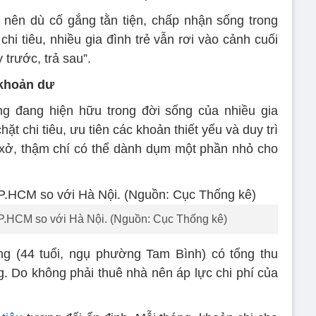
nên dù cố gắng tằn tiện, chấp nhận sống trong
hi tiêu, nhiều gia đình trẻ vẫn rơi vào cảnh cuối
 trước, trả sau”.
 khoản dư
ng đang hiện hữu trong đời sống của nhiều gia
ặt chi tiêu, ưu tiên các khoản thiết yếu và duy trì
ay xở, thậm chí có thể dành dụm một phần nhỏ cho
P.HCM so với Hà Nội. (Nguồn: Cục Thống kê)
g (44 tuổi, ngụ phường Tam Bình) có tổng thu
g. Do không phải thuê nhà nên áp lực chi phí của