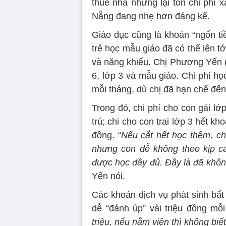
thuê nhà nhưng lại tốn chi phí x
Nẵng đang nhẹ hơn đáng kể.
Giáo dục cũng là khoản “ngốn tiề
trẻ học mẫu giáo đã có thể lên tớ
và năng khiếu. Chị Phương Yến (
6, lớp 3 và mẫu giáo. Chi phí h
mỗi tháng, dù chị đã hạn chế đến
Trong đó, chi phí cho con gái lớ
trú; chi cho con trai lớp 3 hết k
đồng. “
Nếu cắt hết học thêm, ch
nhưng con dễ không theo kịp c
được học đầy đủ. Đây là đã không
Yến nói.
Các khoản dịch vụ phát sinh bất
dễ “đánh úp” vài triệu đồng mỗi
triệu, nếu nằm viện thì không bi