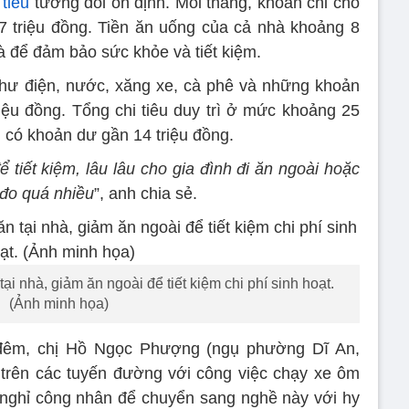
tiêu
tương đối ổn định. Mỗi tháng, khoản chi cho
7 triệu đồng. Tiền ăn uống của cả nhà khoảng 8
hà để đảm bảo sức khỏe và tiết kiệm.
 như điện, nước, xăng xe, cà phê và những khoản
iệu đồng. Tổng chi tiêu duy trì ở mức khoảng 25
n có khoản dư gần 14 triệu đồng.
 tiết kiệm, lâu lâu cho gia đình đi ăn ngoài hoặc
 đo quá nhiều
”, anh chia sẻ.
ại nhà, giảm ăn ngoài để tiết kiệm chi phí sinh hoạt.
(Ảnh minh họa)
đêm, chị Hồ Ngọc Phượng (ngụ phường Dĩ An,
 trên các tuyến đường với công việc chạy xe ôm
 nghỉ công nhân để chuyển sang nghề này với hy