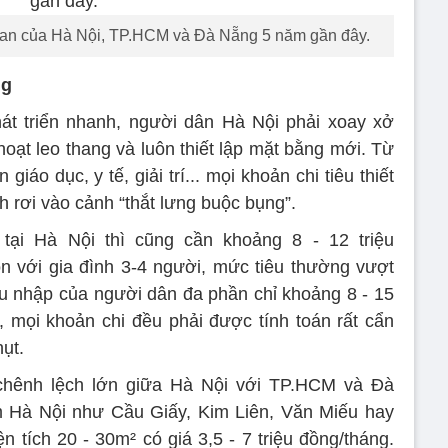
gian của Hà Nội, TP.HCM và Đà Nẵng 5 năm gần đây.
ng
hát triển nhanh, người dân Hà Nội phải xoay xở
 hoạt leo thang và luôn thiết lập mặt bằng mới. Từ
iáo dục, y tế, giải trí... mọi khoản chi tiêu thiết
h rơi vào cảnh “thắt lưng buộc bụng”.
tại Hà Nội thì cũng cần khoảng 8 - 12 triệu
n với gia đình 3-4 người, mức tiêu thường vượt
thu nhập của người dân đa phần chỉ khoảng 8 - 15
, mọi khoản chi đều phải được tính toán rất cẩn
hụt.
chênh lệch lớn giữa Hà Nội với TP.HCM và Đà
m Hà Nội như Cầu Giấy, Kim Liên, Văn Miếu hay
n tích 20 - 30m² có giá 3,5 - 7 triệu đồng/tháng.