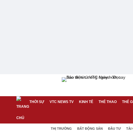
THỜI SỰ
VTC NEWS TV
KINH TẾ
THỂ THAO
THẾ G
THỊ TRƯỜNG
BẤT ĐỘNG SẢN
ĐẦU TƯ
TÀI