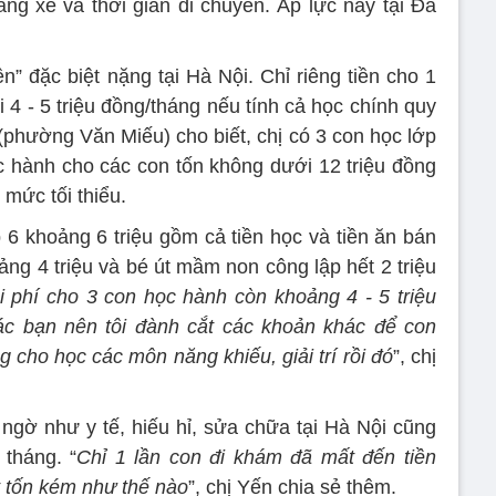
ăng xe và thời gian di chuyển. Áp lực này tại Đà
n” đặc biệt nặng tại Hà Nội. Chỉ riêng tiền cho 1
i 4 - 5 triệu đồng/tháng nếu tính cả học chính quy
phường Văn Miếu) cho biết, chị có 3 con học lớp
ọc hành cho các con tốn không dưới 12 triệu đồng
 mức tối thiểu.
p 6 khoảng 6 triệu gồm cả tiền học và tiền ăn bán
hoảng 4 triệu và bé út mầm non công lập hết 2 triệu
i phí cho 3 con học hành còn khoảng 4 - 5 triệu
ác bạn nên tôi đành cắt các khoản khác để con
 cho học các môn năng khiếu, giải trí rồi đó
”, chị
 ngờ như y tế, hiếu hỉ, sửa chữa tại Hà Nội cũng
 tháng. “
Chỉ 1 lần con đi khám đã mất đến tiền
ết tốn kém như thế nào
”, chị Yến chia sẻ thêm.