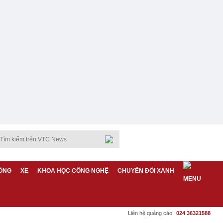
ỐNG
XE
KHOA HỌC CÔNG NGHỆ
CHUYỂN ĐỔI XANH
Liên hệ quảng cáo:
024 36321588