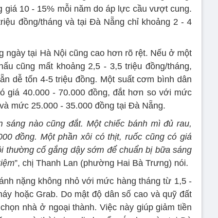
g giá 10 - 15% mỗi năm do áp lực cầu vượt cung.
riệu đồng/tháng và tại Đà Nẵng chỉ khoảng 2 - 4
g ngày tại Hà Nội cũng cao hơn rõ rệt. Nếu ở một
nấu cũng mất khoảng 2,5 - 3,5 triệu đồng/tháng,
n dễ tốn 4-5 triệu đồng. Một suất cơm bình dân
ó giá 40.000 - 70.000 đồng, đắt hơn so với mức
và mức 25.000 - 35.000 đồng tại Đà Nẵng.
 sáng nào cũng đắt. Một chiếc bánh mì đủ rau,
.000 đồng. Một phần xôi có thịt, ruốc cũng có giá
ôi thường cố gắng dậy sớm để chuẩn bị bữa sáng
kiệm
”, chị Thanh Lan (phường Hai Bà Trưng) nói.
à gánh nặng không nhỏ với mức hàng tháng từ 1,5 -
máy hoặc Grab. Do mật độ dân số cao và quỹ đất
 chọn nhà ở ngoại thành. Việc này giúp giảm tiền