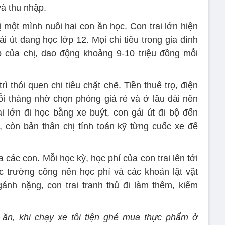
và thu nhập.
 một mình nuôi hai con ăn học. Con trai lớn hiện
i út đang học lớp 12. Mọi chi tiêu trong gia đình
 của chị, dao động khoảng 9-10 triệu đồng mỗi
 thói quen chi tiêu chặt chẽ. Tiền thuê trọ, điện
i tháng nhờ chọn phòng giá rẻ và ở lâu dài nên
i lớn đi học bằng xe buýt, con gái út đi bộ đến
ại, còn bản thân chị tính toán kỹ từng cuốc xe để
a các con. Mỗi học kỳ, học phí của con trai lên tới
c trường công nên học phí và các khoản lặt vặt
ánh nặng, con trai tranh thủ đi làm thêm, kiếm
 ăn, khi chạy xe tôi tiện ghé mua thực phẩm ở