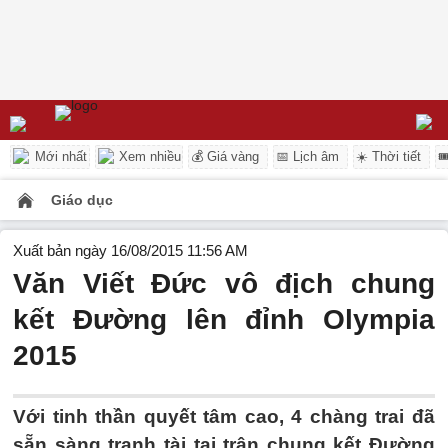
Mới nhất
Xem nhiều
💰 Giá vàng
📅 Lịch âm
☀️ Thời tiết

Giáo dục
Xuất bản ngày 16/08/2015 11:56 AM
Văn Viết Đức vô địch chung
kết Đường lên đỉnh Olympia
2015
Với tinh thần quyết tâm cao, 4 chàng trai đã
sẵn sàng tranh tài tại trận chung kết Đường