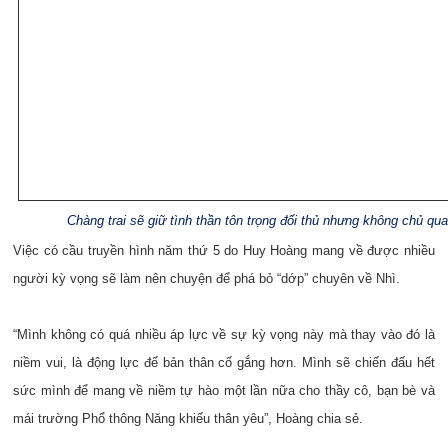
Chàng trai sẽ giữ tình thần tôn trọng đối thủ nhưng không chủ qua
Việc có cầu truyền hình năm thứ 5 do Huy Hoàng mang về được nhiều
người kỳ vọng sẽ làm nên chuyện để phá bỏ “dớp” chuyên về Nhì.
“Mình không có quá nhiều áp lực về sự kỳ vọng này mà thay vào đó là
niềm vui, là động lực để bản thân cố gắng hơn. Mình sẽ chiến đấu hết
sức mình để mang về niềm tự hào một lần nữa cho thầy cô, bạn bè và
mái trường Phổ thông Năng khiếu thân yêu”, Hoàng chia sẻ.