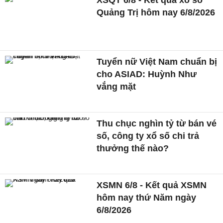
XSQT 6/8 - Kết quả xổ số
Quảng Trị hôm nay 6/8/2026
Tuyển nữ Việt Nam chuẩn bị
cho ASIAD: Huỳnh Như
vắng mặt
Thu chục nghìn tỷ từ bán vé
số, công ty xổ số chi trả
thưởng thế nào?
XSMN 6/8 - Kết quả XSMN
hôm nay thứ Năm ngày
6/8/2026