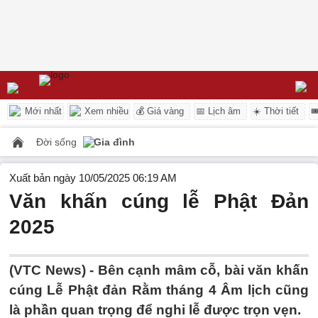
Mới nhất
Xem nhiều
💰 Giá vàng
📅 Lịch âm
☀️ Thời tiết

Đời sống
Gia đình
Xuất bản ngày 10/05/2025 06:19 AM
Văn khấn cúng lễ Phật Đản
2025
(VTC News) -
Bên cạnh mâm cỗ, bài văn khấn
cúng Lễ Phật đản Rằm tháng 4 Âm lịch cũng
là phần quan trọng để nghi lễ được trọn vẹn.