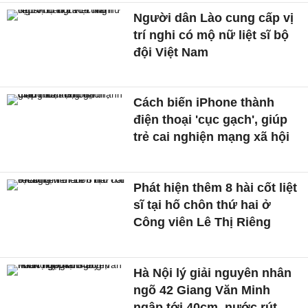
Người dân Lào cung cấp vị
trí nghi có mộ nữ liệt sĩ bộ
đội Việt Nam
Cách biến iPhone thành
điện thoại 'cục gạch', giúp
trẻ cai nghiện mạng xã hội
Phát hiện thêm 8 hài cốt liệt
sĩ tại hố chôn thứ hai ở
Công viên Lê Thị Riêng
Hà Nội lý giải nguyên nhân
ngõ 42 Giang Văn Minh
ngập tới 40cm, nước rút