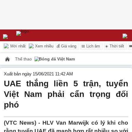
Mới nhất
Xem nhiều
💰 Giá vàng
📅 Lịch âm
☀️ Thời tiết

Thể thao
Bóng đá Việt Nam
Xuất bản ngày 15/06/2021 11:42 AM
UAE thắng liền 5 trận, tuyển
Việt Nam phải cẩn trọng đối
phó
(VTC News) -
HLV Van Marwijk có lý khi cho
rằng tuyển UAE đã mạnh hơn rất nhiều so với