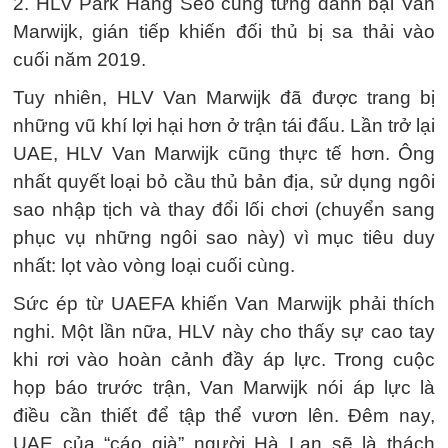
2. HLV Park Hang Seo cũng từng đánh bại Van
Marwijk, gián tiếp khiến đối thủ bị sa thải vào
cuối năm 2019.
Tuy nhiên, HLV Van Marwijk đã được trang bị
những vũ khí lợi hại hơn ở trận tái đấu. Lần trở lại
UAE, HLV Van Marwijk cũng thực tế hơn. Ông
nhất quyết loại bỏ cầu thủ bản địa, sử dụng ngôi
sao nhập tịch và thay đổi lối chơi (chuyển sang
phục vụ những ngôi sao này) vì mục tiêu duy
nhất: lọt vào vòng loại cuối cùng.
Sức ép từ UAEFA khiến Van Marwijk phải thích
nghi. Một lần nữa, HLV này cho thấy sự cao tay
khi rơi vào hoàn cảnh đầy áp lực. Trong cuộc
họp báo trước trận, Van Marwijk nói áp lực là
điều cần thiết để tập thể vươn lên. Đêm nay,
UAE của “cáo già” người Hà Lan sẽ là thách