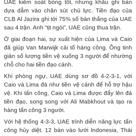
UAE kiểm soát bóng tốt, nhưng khâu ghi bàn
dựa dẫm vào chân sút chủ lực. Tiền đạo của
CLB Al Jazira ghi tới 75% số bàn thắng của UAE
sau 4 trận. Anh “tịt ngòi”, UAE cũng thua trận.
Ở giai đoạn hai, sự xuất hiện của Lima và Caio
đã giúp Van Marwijk cải tổ hàng công. Ông tinh
giản số lượng tiền vệ xuống 3 người để nhường
chỗ cho hai tiền đạo cánh.
Khi phòng ngự, UAE dùng sơ đồ 4-2-3-1, với
Caio và Lima đá như tiền vệ cánh để hỗ trợ hậu
vệ. Khi tấn công, Caio và Lima được đẩy lên đá
tiền đạo, song song với Ali Mabkhout và tạo ra
hàng tấn công 3 người.
Với hệ thống 4-3-3, UAE trình diễn năng lực tấn
công hủy diệt. 12 bàn vào lưới Indonesia, Thái