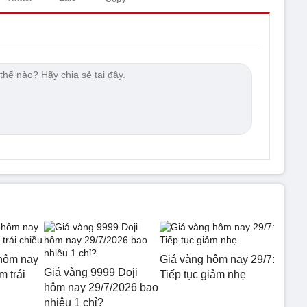
hôm nay
Giá vàng hôm nay 29/7:
Giá vàng 9999 Doji
m trái
Tiếp tục giảm nhẹ
hôm nay 29/7/2026 bao
nhiêu 1 chỉ?