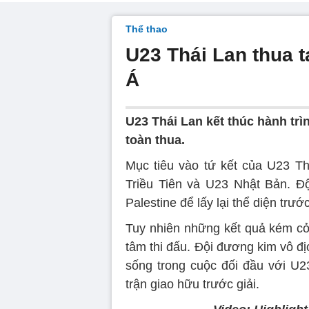
Thể thao
U23 Thái Lan thua t
Á
U23 Thái Lan kết thúc hành trì
toàn thua.
Mục tiêu vào tứ kết của U23 Th
Triều Tiên và U23 Nhật Bản. Đ
Palestine để lấy lại thể diện trướ
Tuy nhiên những kết quả kém cỏ
tâm thi đấu. Đội đương kim vô đị
sống trong cuộc đối đầu với U2
trận giao hữu trước giải.