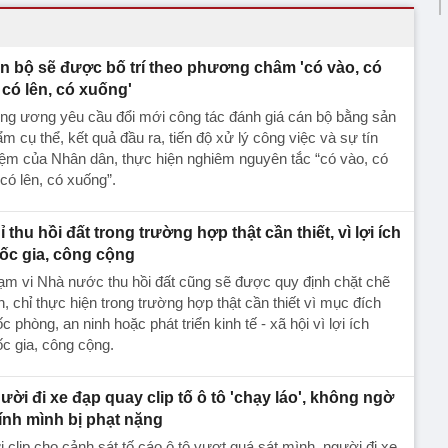
n bộ sẽ được bố trí theo phương châm 'có vào, có
, có lên, có xuống'
ng ương yêu cầu đổi mới công tác đánh giá cán bộ bằng sản
m cụ thể, kết quả đầu ra, tiến độ xử lý công việc và sự tín
ệm của Nhân dân, thực hiện nghiêm nguyên tắc “có vào, có
 có lên, có xuống”.
ỉ thu hồi đất trong trường hợp thật cần thiết, vì lợi ích
ốc gia, công cộng
m vi Nhà nước thu hồi đất cũng sẽ được quy định chặt chẽ
, chỉ thực hiện trong trường hợp thật cần thiết vì mục đích
c phòng, an ninh hoặc phát triển kinh tế - xã hội vì lợi ích
c gia, công cộng.
ười đi xe đạp quay clip tố ô tô 'chạy láo', không ngờ
ính mình bị phạt nặng
 clip cho cảnh sát tố cáo ô tô vượt quá sát mình, người đi xe