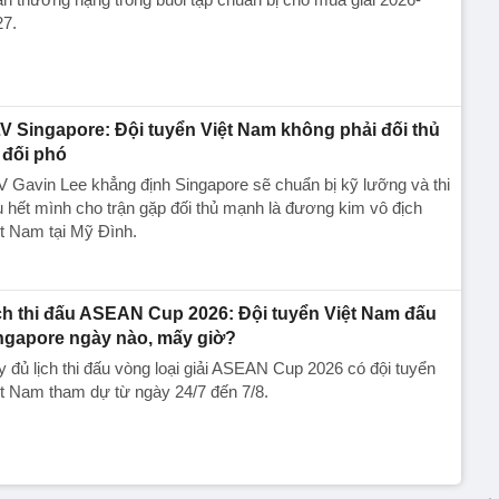
27.
V Singapore: Đội tuyển Việt Nam không phải đối thủ
 đối phó
 Gavin Lee khẳng định Singapore sẽ chuẩn bị kỹ lưỡng và thi
 hết mình cho trận gặp đối thủ mạnh là đương kim vô địch
t Nam tại Mỹ Đình.
ch thi đấu ASEAN Cup 2026: Đội tuyển Việt Nam đấu
ngapore ngày nào, mấy giờ?
 đủ lịch thi đấu vòng loại giải ASEAN Cup 2026 có đội tuyển
t Nam tham dự từ ngày 24/7 đến 7/8.