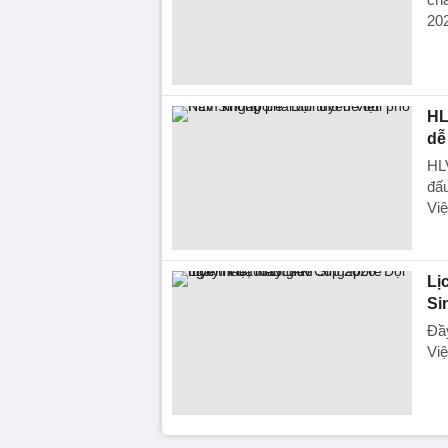
20
HL
dễ
HLV
đấu
Việ
Lị
Si
Đầy
Việ