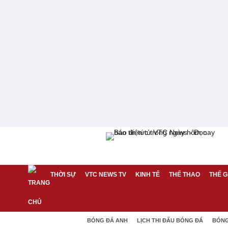
THỜI SỰ
VTC NEWS TV
KINH TẾ
THỂ THAO
THẾ G
BÓNG ĐÁ ANH
LỊCH THI ĐẤU BÓNG ĐÁ
BÓNG