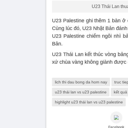
U23 Thái Lan thu
U23 Palestine ghi thêm 1 bàn ở 
Cùng lúc đó, U23 Nhật Bản đánh b
U23 Palestine chiếm ngôi nhì b
Bản.
U23 Thái Lan kết thúc vòng bảng
xứ chùa vàng không giành được đ
lich thi dau bong da hom nay
truc ti
u23 thái lan vs u23 palestine
kết quả
highlight u23 thái lan vs u23 palestine
Facebook