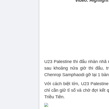
Video: Highlight
U23 Palestine thi đấu nhàn nhã 
sau khoảng nửa giờ thi đấu, t
Chenrop Samphaodi gỡ lại 1 bàn 
Với cách biệt lớn, U23 Palestin
chỉ cần giữ tỉ số và chờ đợi kế
Triều Tiên.