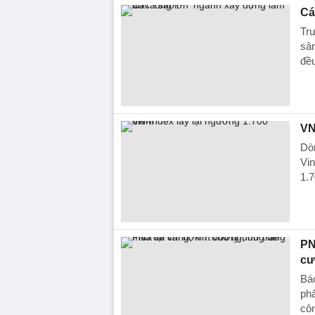
Cá
Trư
sân
đề
VN
Dòn
Vin
1.7
PN
cư
Báo
phẩ
côn