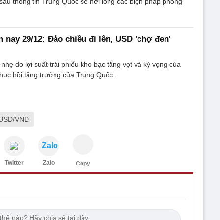
sau thông tin Trung Quốc sẽ nới lỏng các biện pháp phòng
 nay 29/12: Đảo chiều đi lên, USD 'chợ đen'
hẹ do lợi suất trái phiếu kho bạc tăng vọt và kỳ vọng của
hục hồi tăng trưởng của Trung Quốc.
á USD/VND
Zalo
Twitter
Zalo
Copy