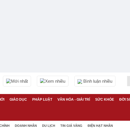
Mới nhất
Xem nhiều
Bình luận nhiều
IỚI
GIÁO DỤC
PHÁP LUẬT
VĂN HÓA - GIẢI TRÍ
SỨC KHỎE
ĐỜI S
 CHÍNH
DOANH NHÂN
DU LỊCH
TIN GIÁ VÀNG
ĐIỆN HẠT NHÂN