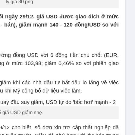
ty gia 30.png
ối ngày 29/12, giá USD được giao dịch ở mức
- bán), giảm mạnh 140 - 120 đồng/USD so với
lường đồng USD với 6 đồng tiền chủ chốt (EUR,
 ở mức 103,98; giảm 0,46% so với phiên giao
ảm khi các nhà đầu tư bắt đầu lo lắng về việc
u khi Mỹ công bố dữ liệu việc làm.
ỷ giá USD giảm nhẹ.
12 cho biết, số đơn xin trợ cấp thất nghiệp đã