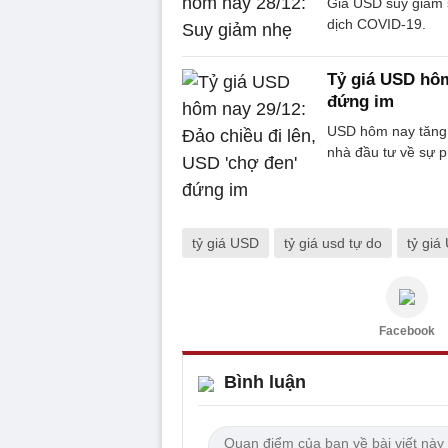
Giá USD suy giảm 
dịch COVID-19.
Tỷ giá USD hôm
đứng im
USD hôm nay tăng n
nhà đầu tư về sự p
tỷ giá USD
tỷ giá usd tự do
tỷ gi
Facebook
Bình luận