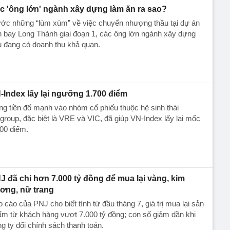
c 'ông lớn' ngành xây dựng làm ăn ra sao?
ớc những “lùm xùm” về việc chuyển nhượng thầu tại dự án
 bay Long Thành giai đoạn 1, các ông lớn ngành xây dựng
u đang có doanh thu khả quan.
-Index lấy lại ngưỡng 1.700 điểm
g tiền đổ mạnh vào nhóm cổ phiếu thuộc hệ sinh thái
group, đặc biệt là VRE và VIC, đã giúp VN-Index lấy lại mốc
00 điểm.
J đã chi hơn 7.000 tỷ đồng để mua lại vàng, kim
ơng, nữ trang
 cáo của PNJ cho biết tính từ đầu tháng 7, giá trị mua lại sản
m từ khách hàng vượt 7.000 tỷ đồng; con số giảm dần khi
g ty đổi chính sách thanh toán.