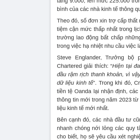
tăng 9.000, lên mức 225.000 tro
bình của các nhà kinh tế thông 
Theo đó, số đơn xin trợ cấp thấ
tiệm cận mức thấp nhất trong lịc
trường lao động bất chấp nhữn
trong việc hạ nhiệt nhu cầu việc
Steve Englander, Trưởng bộ 
Chartered giải thích: “
Hiện tại đ
đầu rậm rịch thanh khoản, vì vậ
dữ liệu kinh tế
”. Trong khi đó, C
tiền tệ Oanda lại nhận định, cá
thông tin mới trong năm 2023 từ
liệu kinh tế mới nhất.
Bên cạnh đó, các nhà đầu tư cũ
nhanh chóng nới lỏng các quy t
cho biết, họ sẽ yêu cầu xét ngh