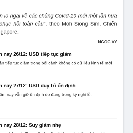
n lo ngại về các chủng Covid-19 mới một lần nữa
 phục hồi toàn cầu
”, theo Moh Siong Sim, Chiến
ngapore.
NGỌC VY
 nay 26/12: USD tiếp tục giảm
n tiếp tục giảm trong bối cảnh không có dữ liệu kinh tế mới
 nay 27/12: USD duy trì ổn định
m nay vẫn giữ ổn định do đang trong kỳ nghỉ lễ.
 nay 28/12: Suy giảm nhẹ