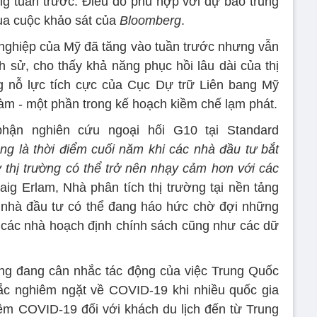
ng tuần trước. Điều đó phù hợp với dự báo trung
qua cuộc khảo sát của
Bloomberg
.
t nghiệp của Mỹ đã tăng vào tuần trước nhưng vẫn
h sử, cho thấy khả năng phục hồi lâu dài của thị
g nỗ lực tích cực của Cục Dự trữ Liên bang Mỹ
 làm - một phần trong kế hoạch kiềm chế lạm phát.
phận nghiên cứu ngoại hối G10 tại Standard
ang là thời điểm cuối năm khi các nhà đầu tư bắt
y thị trường có thể trở nên nhạy cảm hơn với các
raig Erlam, Nhà phân tích thị trường tại nền tảng
c nhà đầu tư có thể đang háo hức chờ đợi những
 các nhà hoạch định chính sách cũng như các dữ
ng đang cân nhắc tác động của việc Trung Quốc
ắc nghiêm ngặt về COVID-19 khi nhiều quốc gia
iệm COVID-19 đối với khách du lịch đến từ Trung