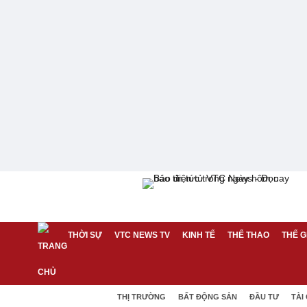
THỜI SỰ
VTC NEWS TV
KINH TẾ
THỂ THAO
THẾ G
THỊ TRƯỜNG
BẤT ĐỘNG SẢN
ĐẦU TƯ
TÀI