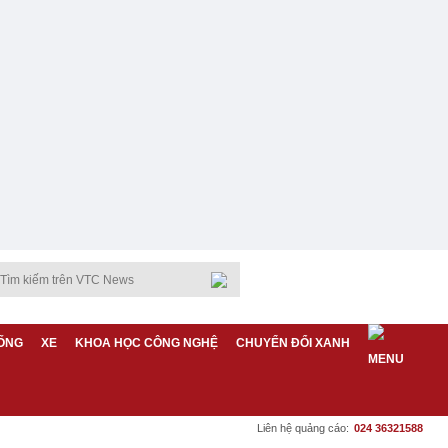
ỐNG
XE
KHOA HỌC CÔNG NGHỆ
CHUYỂN ĐỔI XANH
Liên hệ quảng cáo:
024 36321588