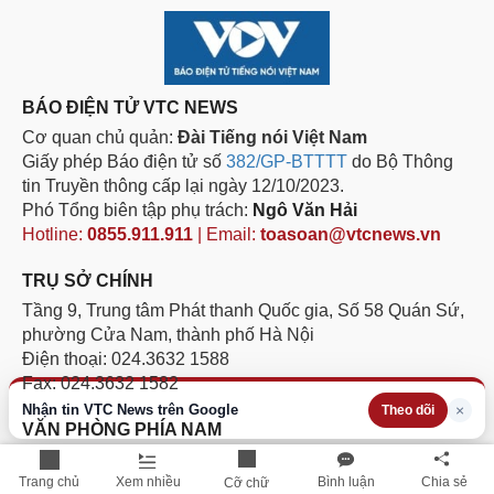
BÁO ĐIỆN TỬ VTC NEWS
Cơ quan chủ quản:
Đài Tiếng nói Việt Nam
Giấy phép Báo điện tử số
382/GP-BTTTT
do Bộ Thông
tin Truyền thông cấp lại ngày 12/10/2023.
Phó Tổng biên tập phụ trách:
Ngô Văn Hải
Hotline:
0855.911.911
| Email:
toasoan@vtcnews.vn
TRỤ SỞ CHÍNH
Tầng 9, Trung tâm Phát thanh Quốc gia, Số 58 Quán Sứ,
phường Cửa Nam, thành phố Hà Nội
Điện thoại: 024.3632 1588
Fax: 024.3632 1582
Nhận tin VTC News trên Google
×
Theo dõi
VĂN PHÒNG PHÍA NAM
Lầu 11, tòa nhà VOV, số 7, đường Nguyễn Thị Minh Khai,
Trang chủ
Xem nhiều
Bình luận
Chia sẻ
phường Sài Gòn, Thành phố Hồ Chí Minh.
Cỡ chữ