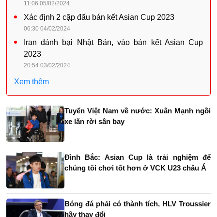
11:06 05/02/2024
Xác định 2 cặp đấu bán kết Asian Cup 2023
06:30 04/02/2024
Iran đánh bại Nhật Bản, vào bán kết Asian Cup
2023
20:54 03/02/2024
Xem thêm
Tuyển Việt Nam về nước: Xuân Mạnh ngồi
xe lăn rời sân bay
Đình Bắc: Asian Cup là trải nghiệm để
chúng tôi chơi tốt hơn ở VCK U23 châu Á
Bóng đá phải có thành tích, HLV Troussier
hãy thay đổi