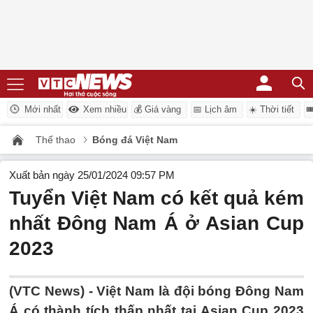
Mới nhất
Xem nhiều
💰 Giá vàng
📅 Lịch âm
☀️ Thời tiết

Thể thao
Bóng đá Việt Nam
Xuất bản ngày 25/01/2024 09:57 PM
Tuyển Việt Nam có kết quả kém
nhất Đông Nam Á ở Asian Cup
2023
(VTC News) -
Việt Nam là đội bóng Đông Nam
Á có thành tích thấp nhất tại Asian Cup 2023