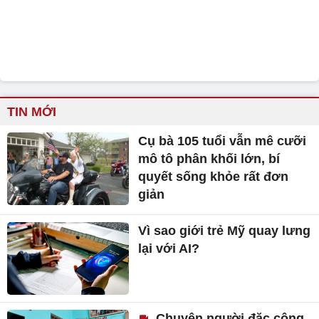
TIN MỚI
Cụ bà 105 tuổi vẫn mê cưỡi
mô tô phân khối lớn, bí
quyết sống khỏe rất đơn
giản
Vì sao giới trẻ Mỹ quay lưng
lại với AI?
Chuyện người đặc công