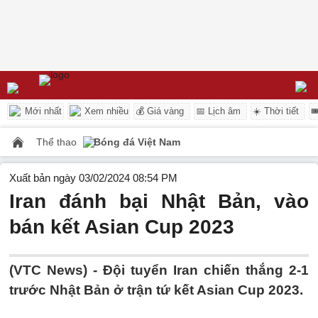
Mới nhất
Xem nhiều
💰 Giá vàng
📅 Lịch âm
☀️ Thời tiết

Thể thao
Bóng đá Việt Nam
Xuất bản ngày 03/02/2024 08:54 PM
Iran đánh bại Nhật Bản, vào
bán kết Asian Cup 2023
(VTC News) -
Đội tuyển Iran chiến thắng 2-1
trước Nhật Bản ở trận tứ kết Asian Cup 2023.