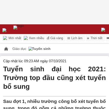
Mới nhất
Xem nhiều
💰 Giá vàng
📅 Lịch âm
☀️ Thời tiết

Giáo dục
Tuyển sinh
Cập nhật lúc 09:23 AM ngày 07/10/2021
Tuyển sinh đại học 2021:
Trường top đầu cũng xét tuyển
bổ sung
Sau đợt 1, nhiều trường công bố xét tuyển bổ
sung, trong đó gồm cả những trường thuộc