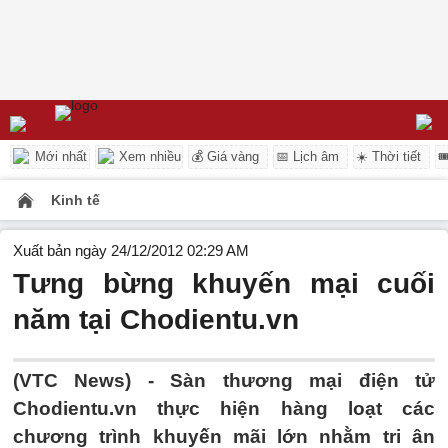
Mới nhất
Xem nhiều
💰 Giá vàng
📅 Lịch âm
☀️ Thời tiết

Kinh tế
Xuất bản ngày 24/12/2012 02:29 AM
Tưng bừng khuyến mại cuối
năm tại Chodientu.vn
(VTC News) - Sàn thương mại điện tử
Chodientu.vn thực hiện hàng loạt các
chương trình khuyến mãi lớn nhằm tri ân