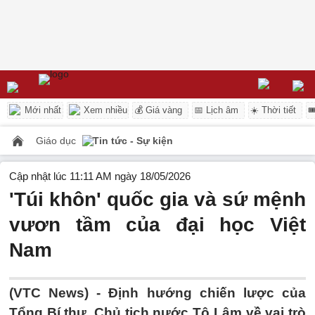
Mới nhất
Xem nhiều
💰 Giá vàng
📅 Lịch âm
☀️ Thời tiết

Giáo dục
Tin tức - Sự kiện
Cập nhật lúc 11:11 AM ngày 18/05/2026
'Túi khôn' quốc gia và sứ mệnh
vươn tầm của đại học Việt
Nam
(VTC News) -
Định hướng chiến lược của
Tổng Bí thư, Chủ tịch nước Tô Lâm về vai trò