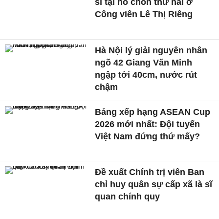
sĩ tại hố chôn thứ hai ở
Công viên Lê Thị Riêng
Hà Nội lý giải nguyên nhân
ngõ 42 Giang Văn Minh
ngập tới 40cm, nước rút
chậm
Bảng xếp hạng ASEAN Cup
2026 mới nhất: Đội tuyển
Việt Nam đứng thứ mấy?
Đề xuất Chính trị viên Ban
chỉ huy quân sự cấp xã là sĩ
quan chính quy