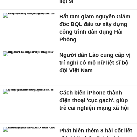
liệt sĩ
Bắt tạm giam nguyên Giám
đốc BQL đầu tư xây dựng
công trình dân dụng Hải
Phòng
Người dân Lào cung cấp vị
trí nghi có mộ nữ liệt sĩ bộ
đội Việt Nam
Cách biến iPhone thành
điện thoại 'cục gạch', giúp
trẻ cai nghiện mạng xã hội
Phát hiện thêm 8 hài cốt liệt