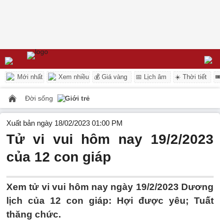
Mới nhất
Xem nhiều
💰 Giá vàng
📅 Lịch âm
☀️ Thời tiết

Đời sống
Giới trẻ
Xuất bản ngày 18/02/2023 01:00 PM
Tử vi vui hôm nay 19/2/2023
của 12 con giáp
Xem tử vi vui hôm nay ngày 19/2/2023 Dương
lịch của 12 con giáp: Hợi được yêu; Tuất
thăng chức.