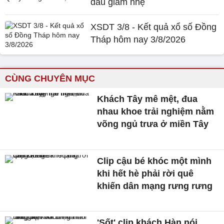
đầu giảm nhẹ
XSDT 3/8 - Kết quả xổ số Đồng
Tháp hôm nay 3/8/2026
CÙNG CHUYÊN MỤC
Khách Tây mê mệt, đua
nhau khoe trải nghiệm nằm
võng ngủ trưa ở miền Tây
Clip cậu bé khóc một mình
khi hết hè phải rời quê
khiến dân mạng rưng rưng
'Sốt' clip khách Hàn nói