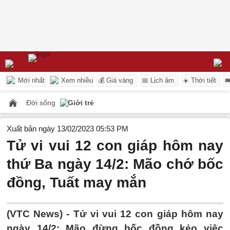
Mới nhất
Xem nhiều
💰 Giá vàng
📅 Lịch âm
☀️ Thời tiết

Đời sống
Giới trẻ
Xuất bản ngày 13/02/2023 05:53 PM
Tử vi vui 12 con giáp hôm nay
thứ Ba ngày 14/2: Mão chớ bốc
đồng, Tuất may mắn
(VTC News) -
Tử vi vui 12 con giáp hôm nay
ngày 14/2: Mão đừng bốc đồng kẻo việc