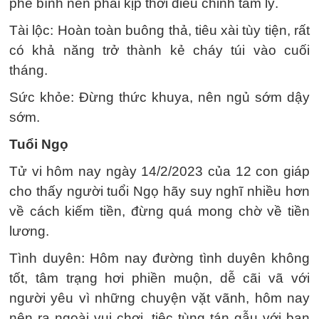
phê bình nên phải kịp thời điều chỉnh tâm lý.
Tài lộc: Hoàn toàn buông thả, tiêu xài tùy tiện, rất
có khả năng trở thành kẻ cháy túi vào cuối
tháng.
Sức khỏe: Đừng thức khuya, nên ngủ sớm dậy
sớm.
Tuổi Ngọ
Tử vi hôm nay ngày 14/2/2023 của 12 con giáp
cho thấy người tuổi Ngọ hãy suy nghĩ nhiều hơn
về cách kiếm tiền, đừng quá mong chờ về tiền
lương.
Tình duyên: Hôm nay đường tình duyên không
tốt, tâm trạng hơi phiền muộn, dễ cãi vã với
người yêu vì những chuyện vặt vãnh, hôm nay
nên ra ngoài vui chơi, tiệc tùng tán gẫu với bạn